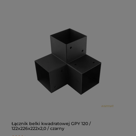
Łącznik belki kwadratowej GPY 120 /
Łą
122x226x222x2,0 / czarny
10