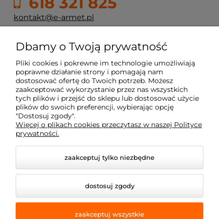
618 321 825
kontakt@e-armet.pl
ul. Reglowa 13
Dbamy o Twoją prywatność
60-113 Poznań
Pliki cookies i pokrewne im technologie umożliwiają
poprawne działanie strony i pomagają nam
dostosować ofertę do Twoich potrzeb. Możesz
Moje konto
zaakceptować wykorzystanie przez nas wszystkich
tych plików i przejść do sklepu lub dostosować użycie
plików do swoich preferencji, wybierając opcję
Płatność i dostawa
"Dostosuj zgody".
Więcej o plikach cookies przeczytasz w naszej Polityce
prywatności.
Informacje
zaakceptuj tylko niezbędne
Dojazd z okolic
dostosuj zgody
zaakceptuj wszystkie