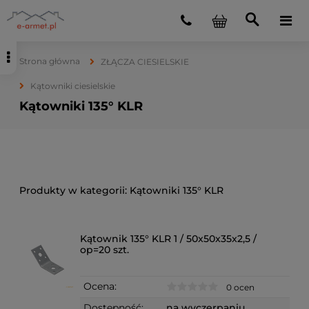
Strona główna
ZŁĄCZA CIESIELSKIE
Kątowniki ciesielskie
Kątowniki 135° KLR
Kątowniki 135° KLR
Kątownik 135° KLR 1 / 50x50x35x2,5 /
op=20 szt.
Ocena:
0 ocen
Dostępność:
na wyczerpaniu