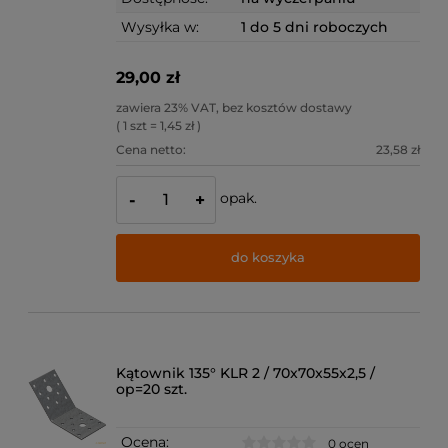
Wysyłka w:
1 do 5 dni roboczych
29,00 zł
zawiera 23% VAT, bez kosztów dostawy
( 1 szt = 1,45 zł )
Cena netto:
23,58 zł
opak.
-
+
do koszyka
Kątownik 135° KLR 2 / 70x70x55x2,5 /
op=20 szt.
Ocena:
0 ocen