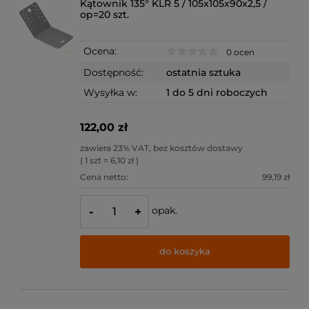
Kątownik 135° KLR 5 / 105x105x90x2,5 /
op=20 szt.
Ocena:
0 ocen
Dostępność:
ostatnia sztuka
Wysyłka w:
1 do 5 dni roboczych
122,00 zł
zawiera 23% VAT, bez kosztów dostawy
( 1 szt = 6,10 zł )
Cena netto:
99,19 zł
opak.
-
+
do koszyka