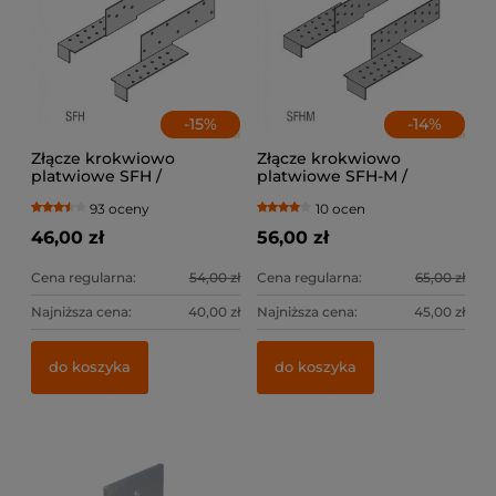
-
15
%
-
14
%
Złącze krokwiowo
Złącze krokwiowo
platwiowe SFH /
platwiowe SFH-M /
lewe+prawe
lewe+prawe
93 oceny
10 ocen
46,00 zł
56,00 zł
Cena regularna:
54,00 zł
Cena regularna:
65,00 zł
Najniższa cena:
40,00 zł
Najniższa cena:
45,00 zł
do koszyka
do koszyka