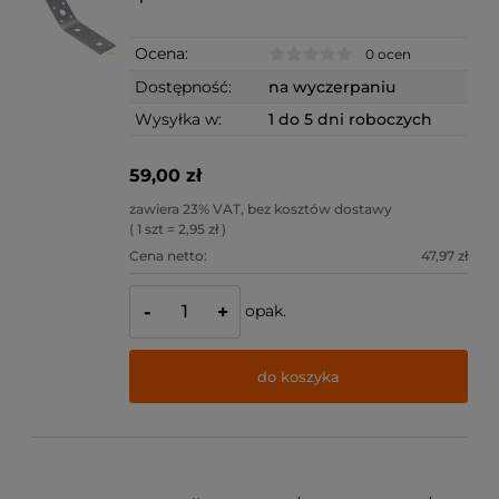
Ocena:
0 ocen
Dostępność:
na wyczerpaniu
Wysyłka w:
1 do 5 dni roboczych
59,00 zł
zawiera 23% VAT, bez kosztów dostawy
( 1 szt = 2,95 zł )
Cena netto:
47,97 zł
opak.
-
+
do koszyka