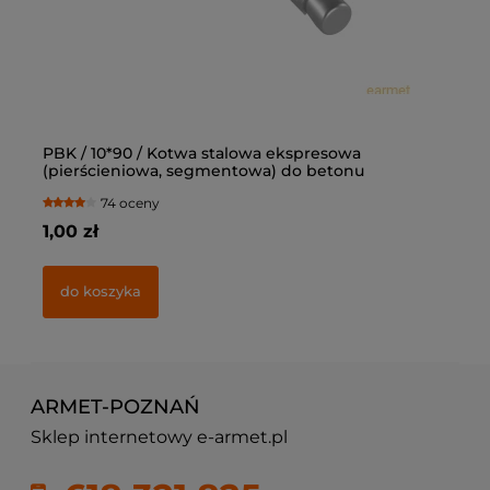
PBK / 10*90 / Kotwa stalowa ekspresowa
Ką
(pierścieniowa, segmentowa) do betonu
op
74 oceny
1,00 zł
77
do koszyka
ARMET-POZNAŃ
Sklep internetowy e-armet.pl