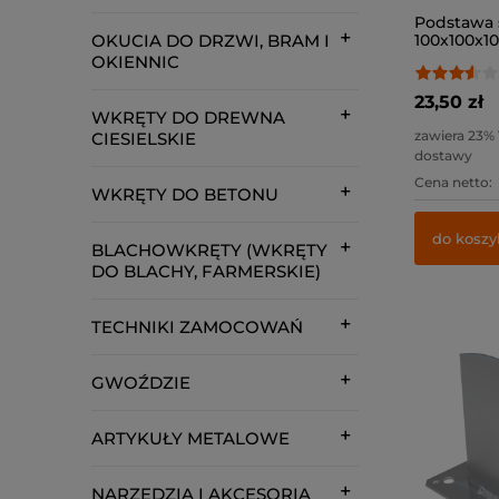
Podstawa 
OKUCIA DO DRZWI, BRAM I
100x100x10
OKIENNIC
23,50 zł
WKRĘTY DO DREWNA
zawiera 23%
CIESIELSKIE
dostawy
Cena netto:
WKRĘTY DO BETONU
do koszy
BLACHOWKRĘTY (WKRĘTY
DO BLACHY, FARMERSKIE)
TECHNIKI ZAMOCOWAŃ
GWOŹDZIE
ARTYKUŁY METALOWE
NARZĘDZIA I AKCESORIA