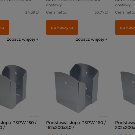
dostawy
dostawy
24,39 zł
Cena netto:
33,74 zł
Cena netto
ka
do koszyka
do kos
zobacz więcej
zobacz więcej
słupa PSPW 150 /
Podstawa słupa PSPW 160 /
Podstawa
0 /
162x200x3,0 /
202x200x3