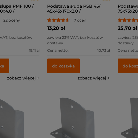
słupa PMF 100 /
Podstawa słupa PSB 45/
Podstawa
0x4,0 /
45x45x170x2,0 /
75x75x20
22 oceny
7 ocen
13,20 zł
25,70 zł
 VAT, bez kosztów
zawiera 23% VAT, bez kosztów
zawiera 23
dostawy
dostawy
19,11 zł
Cena netto:
10,73 zł
Cena netto
ka
do koszyka
do kos
zobacz więcej
zobacz więcej