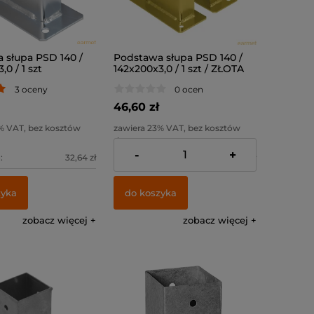
 słupa PSD 140 /
Podstawa słupa PSD 140 /
0 / 1 szt
142x200x3,0 / 1 szt / ZŁOTA
3 oceny
0 ocen
46,60 zł
% VAT, bez kosztów
zawiera 23% VAT, bez kosztów
dostawy
-
+
:
32,64 zł
Cena netto:
37,89 zł
zyka
do koszyka
zobacz więcej
zobacz więcej