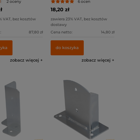
2 oceny
6 ocen
ł
18,20 zł
% VAT, bez kosztów
zawiera 23% VAT, bez kosztów
dostawy
:
87,80 zł
Cena netto:
14,80 zł
zyka
do koszyka
zobacz więcej
zobacz więcej