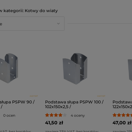
Kotwy do wiaty
słupa PSPW 90 /
Podstawa słupa PSPW 100 /
Podstawa
 /
102x150x2,5 /
122x150x2
0 ocen
4 oceny
41,50 zł
47,00 zł
 VAT, bez kosztów
zawiera 23% VAT, bez kosztów
zawiera 23