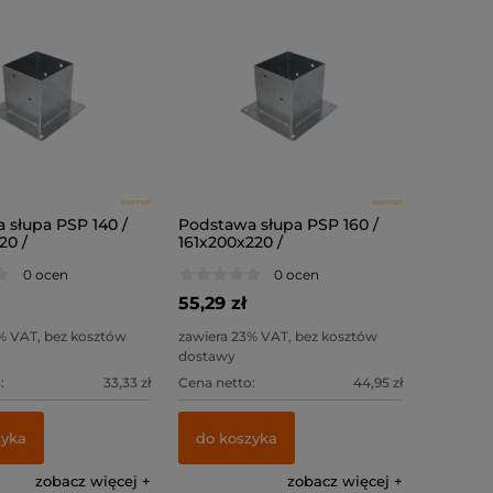
 słupa PSP 140 /
Podstawa słupa PSP 160 /
20 /
161x200x220 /
0 ocen
0 ocen
55,29 zł
% VAT, bez kosztów
zawiera 23% VAT, bez kosztów
dostawy
:
33,33 zł
Cena netto:
44,95 zł
zyka
do koszyka
zobacz więcej
zobacz więcej