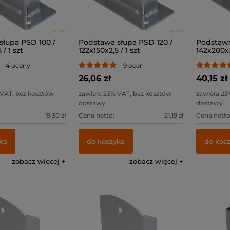
słupa PSD 100 /
Podstawa słupa PSD 120 /
Podstawa
 / 1 szt
122x150x2,5 / 1 szt
142x200x3,
4 oceny
9 ocen
26,06 zł
40,15 zł
 VAT, bez kosztów
zawiera 23% VAT, bez kosztów
zawiera 23
dostawy
dostawy
19,30 zł
Cena netto:
21,19 zł
Cena netto
ka
do koszyka
do kos
zobacz więcej
zobacz więcej