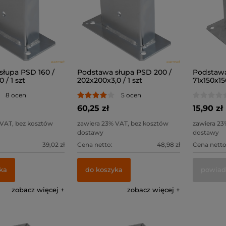
słupa PSD 160 /
Podstawa słupa PSD 200 /
Podstawa
 / 1 szt
202x200x3,0 / 1 szt
71x150x15
8 ocen
5 ocen
60,25 zł
15,90 zł
 VAT, bez kosztów
zawiera 23% VAT, bez kosztów
zawiera 23
dostawy
dostawy
39,02 zł
Cena netto:
48,98 zł
Cena netto
ka
do koszyka
powiad
zobacz więcej
zobacz więcej