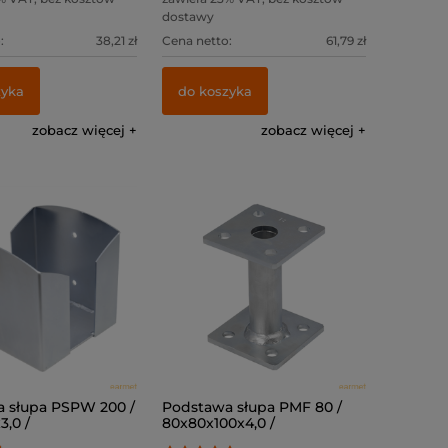
dostawy
:
38,21 zł
Cena netto:
61,79 zł
zyka
do koszyka
zobacz więcej
zobacz więcej
 słupa PSPW 200 /
Podstawa słupa PMF 80 /
,0 /
80x80x100x4,0 /