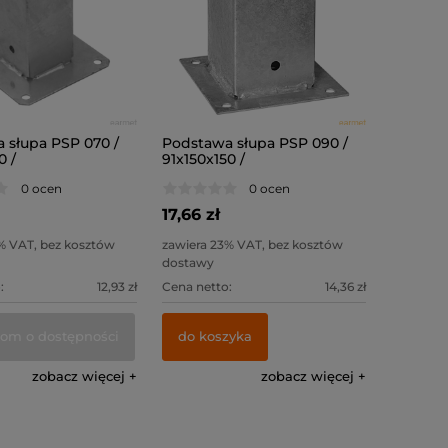
 słupa PSP 070 /
Podstawa słupa PSP 090 /
0 /
91x150x150 /
0 ocen
0 ocen
17,66 zł
% VAT, bez kosztów
zawiera 23% VAT, bez kosztów
dostawy
:
12,93 zł
Cena netto:
14,36 zł
om o dostępności
do koszyka
zobacz więcej
zobacz więcej