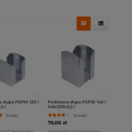
 słupa PSPW 120 /
Podstawa słupa PSPW 140 /
,5 /
143x200x3,0 /
5 ocen
14 ocen
76,00 zł
% VAT, bez kosztów
zawiera 23% VAT, bez kosztów