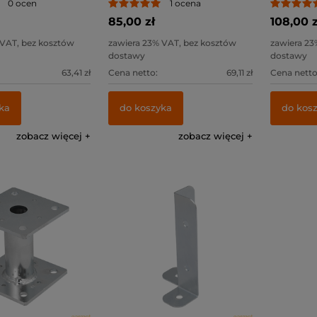
0 ocen
1 ocena
85,00 zł
108,00 z
 VAT, bez kosztów
zawiera 23% VAT, bez kosztów
zawiera 23
dostawy
dostawy
63,41 zł
Cena netto:
69,11 zł
Cena netto
ka
do koszyka
do kos
zobacz więcej
zobacz więcej