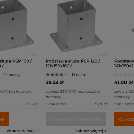
łupa PSP 100 /
Podstawa słupa PSP 120 /
Podstawa
 /
121x150x180 /
141x150x2
24 oceny
13 ocen
29,23 zł
41,00 zł
 VAT, bez kosztów
zawiera 23% VAT, bez kosztów
zawiera 23
dostawy
dostawy
19,59 zł
Cena netto:
23,76 zł
Cena netto
ka
powiadom o dostępności
do kos
zobacz więcej
zobacz więcej