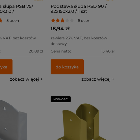
 słupa PSB 75/
Podstawa słupa PSD 90 /
0x3,0 /
92x150x2,0 / 1 szt
5 ocen
6 ocen
18,94 zł
% VAT, bez kosztów
zawiera 23% VAT, bez kosztów
dostawy
:
20,89 zł
Cena netto:
15,40 zł
zyka
do koszyka
zobacz więcej
zobacz więcej
NOWOŚĆ