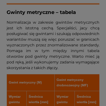
Gwinty metryczne – tabela
Normalizacja w zakresie gwintów metrycznych
jest ich istotną cechą. Specjaliści, jacy chcą
posługiwać się gwintami i szukają odpowiednich
wariantów muszą się więc poruszać w granicach
wyznaczonych przez znormalizowane standardy.
Pomaga im w tym między innymi tabela
otworów pod gwinty metryczne.
Warto mieć ją
pod ręką, jeśli wykonujemy zadania wymagające
skorzystania z takich złączy.
Gwint metryczny
Gwint metryczny (M)
drobnozwojny (MF)
Wymiar
Średnica
Wymiar
Średnica
gwintu
wiertła [mm]
gwintu
wiertła [mm]