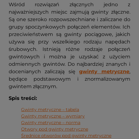
Wśród rozwiązań złącznych jedno z
najważniejszych miejsc zajmują gwinty złączne.
Są one szeroko rozpowszechniane i zaliczane do
grupy spoczynkowych połączeń elementów. Ich
przeciwieństwem są gwinty pociągowe, jakich
używa się przy wszelkiego rodzaju napędach
śrubowych. Istnieją różne rodzaje połączeń
gwintowych i można je uzyskać z użyciem
odmiennych gwintów. Do najbardziej znanych i
docenianych zaliczają się
gwinty metryczne
,
będące podstawowym i znormalizowanym
gwintem złącznym.
Spis treści:
Gwinty metryczne – tabela
Gwinty metryczne – wymiary
Gwinty metryczne – norma
Otwory pod gwinty metryczne
Średnice otworów pod gwinty metryczne