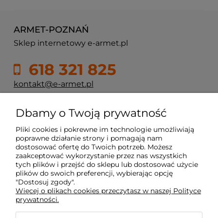
ARMET-POZNAŃ
Sklep internetowy e-armet.pl
618 321 825
kontakt@e-armet.pl
ul. Reglowa 13
Dbamy o Twoją prywatność
60-113 Poznań
Pliki cookies i pokrewne im technologie umożliwiają
poprawne działanie strony i pomagają nam
dostosować ofertę do Twoich potrzeb. Możesz
Moje konto
zaakceptować wykorzystanie przez nas wszystkich
tych plików i przejść do sklepu lub dostosować użycie
plików do swoich preferencji, wybierając opcję
Płatność i dostawa
"Dostosuj zgody".
Więcej o plikach cookies przeczytasz w naszej Polityce
prywatności.
Informacje