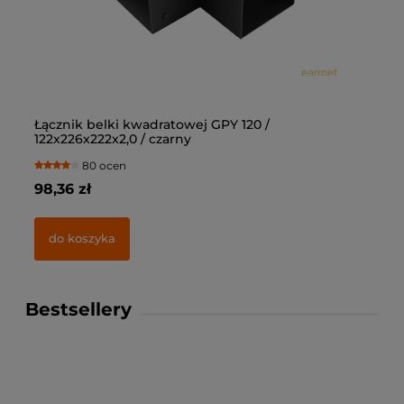
Łącznik belki kwadratowej GPY 120 /
Łą
122x226x222x2,0 / czarny
10
80 ocen
98,36 zł
69
do koszyka
Bestsellery