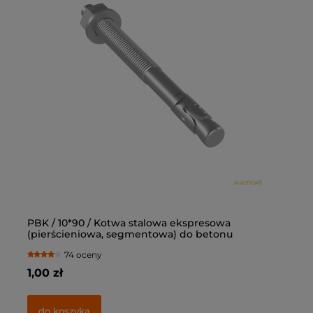
PBK / 10*90 / Kotwa stalowa ekspresowa
Ką
(pierścieniowa, segmentowa) do betonu
op
74 oceny
1,00 zł
77
do koszyka