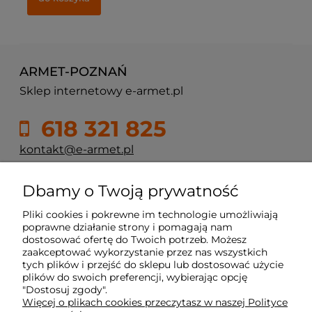
ARMET-POZNAŃ
Sklep internetowy e-armet.pl
618 321 825
kontakt@e-armet.pl
ul. Reglowa 13
Dbamy o Twoją prywatność
60-113 Poznań
Pliki cookies i pokrewne im technologie umożliwiają
poprawne działanie strony i pomagają nam
dostosować ofertę do Twoich potrzeb. Możesz
Moje konto
zaakceptować wykorzystanie przez nas wszystkich
tych plików i przejść do sklepu lub dostosować użycie
plików do swoich preferencji, wybierając opcję
Płatność i dostawa
"Dostosuj zgody".
Więcej o plikach cookies przeczytasz w naszej Polityce