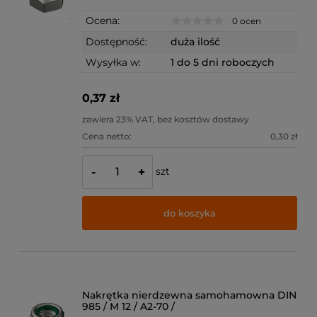
Ocena:
0 ocen
Dostępność:
duża ilość
Wysyłka w:
1 do 5 dni roboczych
0,37 zł
zawiera 23% VAT, bez kosztów dostawy
Cena netto:
0,30 zł
szt
-
+
do koszyka
Nakrętka nierdzewna samohamowna DIN
985 / M 12 / A2-70 /