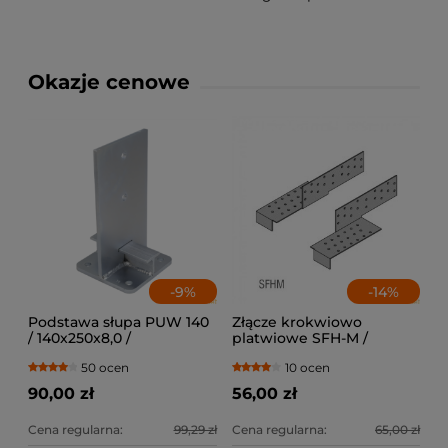
Okazje cenowe
-
9
%
-
14
%
Podstawa słupa PUW 140
Złącze krokwiowo
/ 140x250x8,0 /
platwiowe SFH-M /
lewe+prawe
50 ocen
10 ocen
90,00 zł
56,00 zł
Cena regularna:
99,29 zł
Cena regularna:
65,00 zł