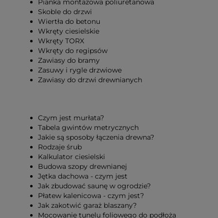
Pianka montażowa poliuretanowa
Skoble do drzwi
Wiertła do betonu
Wkręty ciesielskie
Wkręty TORX
Wkręty do regipsów
Zawiasy do bramy
Zasuwy i rygle drzwiowe
Zawiasy do drzwi drewnianych
Czym jest murłata?
Tabela gwintów metrycznych
Jakie są sposoby łączenia drewna?
Rodzaje śrub
Kalkulator ciesielski
Budowa szopy drewnianej
Jętka dachowa - czym jest
Jak zbudować saunę w ogrodzie?
Płatew kalenicowa - czym jest?
Jak zakotwić garaż blaszany?
Mocowanie tunelu foliowego do podłoża