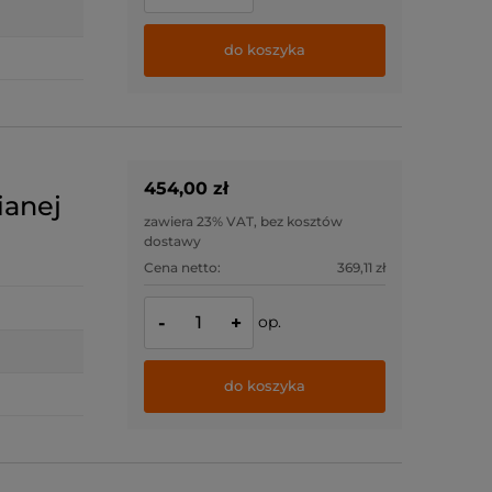
do koszyka
454,00 zł
ianej
zawiera 23% VAT, bez kosztów
dostawy
Cena netto:
369,11 zł
op.
-
+
do koszyka