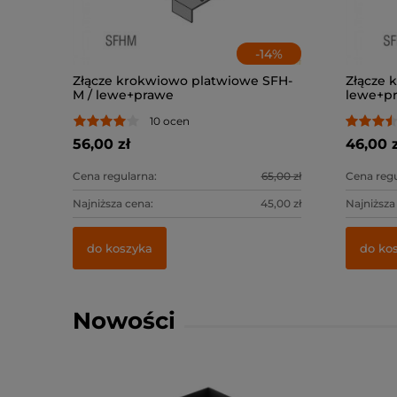
-
14
%
Złącze krokwiowo platwiowe SFH-
Złącze 
M / lewe+prawe
lewe+p
10 ocen
56,00 zł
46,00 z
Cena regularna:
65,00 zł
Cena regu
Najniższa cena:
45,00 zł
Najniższa
do koszyka
do ko
Nowości