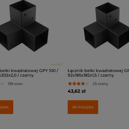
belki kwadratowej GPY 100 /
Łącznik belki kwadratowej GP
202x2,0 / czarny
92x185x182x1,5 / czarny
138 ocen
23 oceny
43,62 zł
zyka
do koszyka