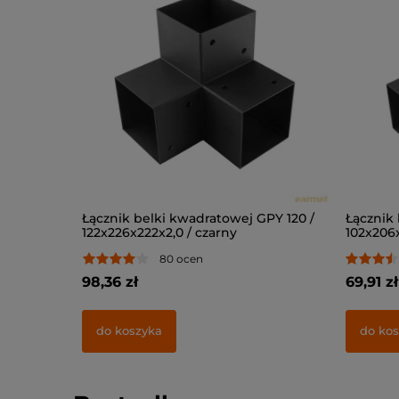
rodowej
Łącznik belki kwadratowej GPY 120 /
Łącznik 
 szt
122x226x222x2,0 / czarny
102x206x
80 ocen
98,36 zł
69,91 zł
do koszyka
do kos