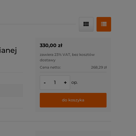
330,00 zł
ianej
zawiera 23% VAT, bez kosztów
dostawy
Cena netto:
268,29 zł
op.
-
+
do koszyka