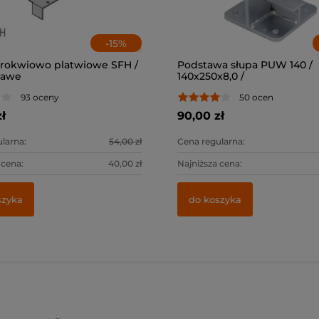
-
15
%
krokwiowo platwiowe SFH /
Podstawa słupa PUW 140 /
rawe
140x250x8,0 /
93 oceny
50 ocen
ł
90,00 zł
larna:
54,00 zł
Cena regularna:
 cena:
40,00 zł
Najniższa cena:
szyka
do koszyka