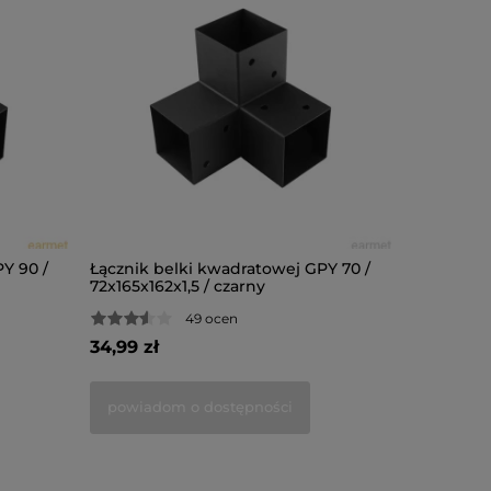
Y 90 /
Łącznik belki kwadratowej GPY 70 /
Łącznik b
72x165x162x1,5 / czarny
122x266x3
49 ocen
34,99 zł
107,12 zł
powiadom o dostępności
do kosz