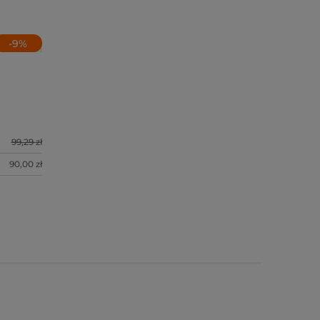
-
9
%
99,29 zł
90,00 zł