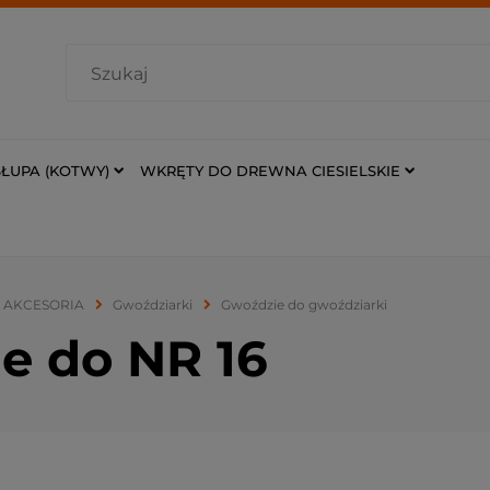
ŁUPA (KOTWY)
WKRĘTY DO DREWNA CIESIELSKIE
I AKCESORIA
Gwoździarki
Gwoździe do gwoździarki
e do NR 16