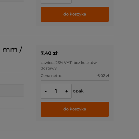
do koszyka
3 mm /
7,40 zł
zawiera 23% VAT, bez kosztów
dostawy
Cena netto:
6,02 zł
opak.
-
+
do koszyka