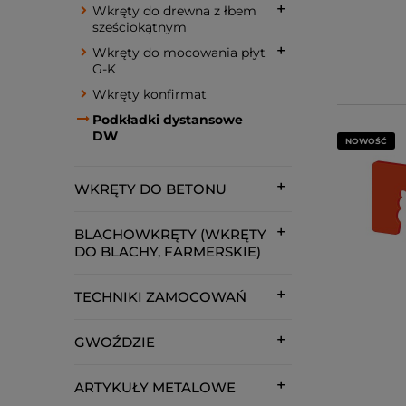
Wkręty do drewna z łbem
sześciokątnym
Wkręty do mocowania płyt
G-K
Wkręty konfirmat
Podkładki dystansowe
DW
NOWOŚĆ
WKRĘTY DO BETONU
BLACHOWKRĘTY (WKRĘTY
DO BLACHY, FARMERSKIE)
TECHNIKI ZAMOCOWAŃ
GWOŹDZIE
ARTYKUŁY METALOWE