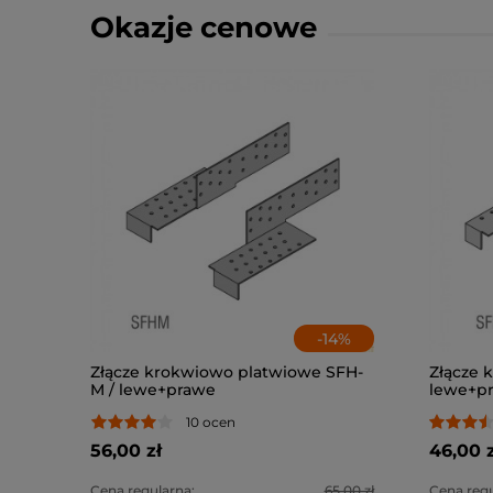
Okazje cenowe
-
14
%
Złącze krokwiowo platwiowe SFH-
Złącze 
M / lewe+prawe
lewe+p
10 ocen
56,00 zł
46,00 z
Cena regularna:
65,00 zł
Cena regu