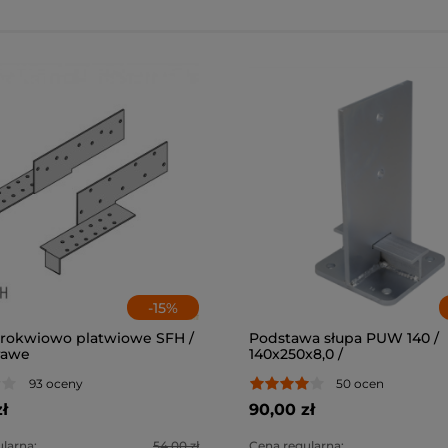
-
15
%
krokwiowo platwiowe SFH /
Podstawa słupa PUW 140 /
rawe
140x250x8,0 /
93 oceny
50 ocen
ł
90,00 zł
larna:
54,00 zł
Cena regularna: