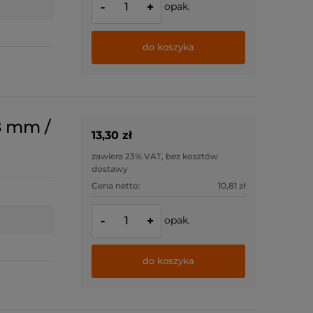
opak.
-
+
do koszyka
8 mm /
13,30 zł
zawiera 23% VAT, bez kosztów
dostawy
Cena netto:
10,81 zł
opak.
-
+
do koszyka