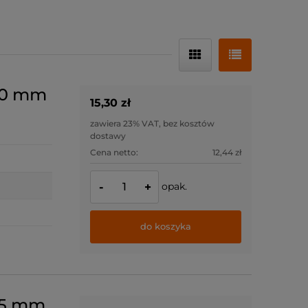
10 mm
15,30 zł
zawiera 23% VAT, bez kosztów
dostawy
Cena netto:
12,44 zł
opak.
-
+
do koszyka
15 mm