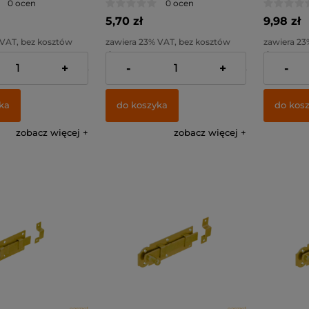
0 ocen
0 ocen
5,70 zł
9,98 zł
 VAT, bez kosztów
zawiera 23% VAT, bez kosztów
zawiera 23
dostawy
dostawy
+
-
+
-
20,20 zł
Cena netto:
4,63 zł
Cena netto
ka
do koszyka
do kos
zobacz więcej
zobacz więcej