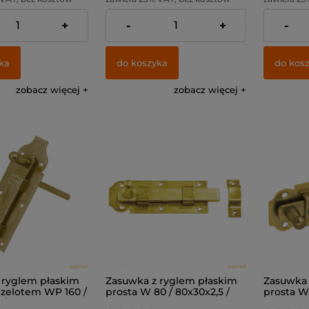
dostawy
dostawy
+
-
+
-
15,45 zł
Cena netto:
9,76 zł
Cena netto
ka
do koszyka
do kos
zobacz więcej
zobacz więcej
 ryglem płaskim
Zasuwka z ryglem płaskim
Zasuwka 
rzelotem WP 160 /
prosta W 80 / 80x30x2,5 /
prosta W 
 /