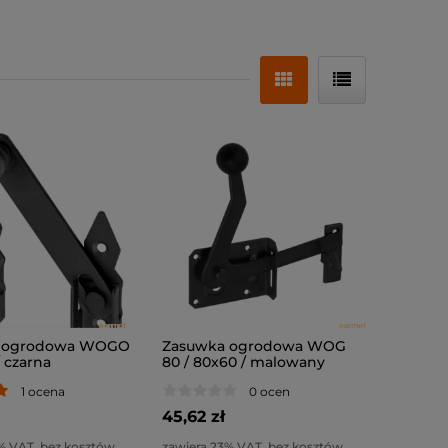
 ogrodowa WOGO
Zasuwka ogrodowa WOG
/ czarna
80 / 80x60 / malowany
czarny
1 ocena
0 ocen
45,62 zł
% VAT, bez kosztów
zawiera 23% VAT, bez kosztów