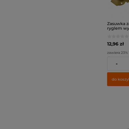
Zasuwka z
ryglem w
/ 140x55x5,
12,96 zł
zawiera 23%
dostawy
-
Cena netto:
do koszy