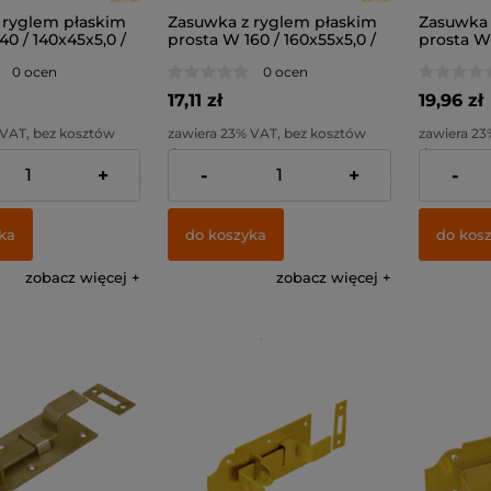
 ryglem płaskim
Zasuwka z ryglem płaskim
Zasuwka 
40 / 140x45x5,0 /
prosta W 160 / 160x55x5,0 /
prosta W 
0 ocen
0 ocen
17,11 zł
19,96 zł
 VAT, bez kosztów
zawiera 23% VAT, bez kosztów
zawiera 23
dostawy
dostawy
+
-
+
-
10,43 zł
Cena netto:
13,91 zł
Cena netto
ka
do koszyka
do kos
zobacz więcej
zobacz więcej