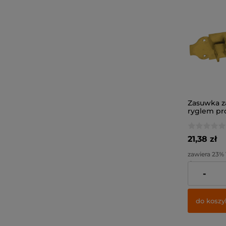
Zasuwka z
ryglem pr
180x65x6,0
21,38 zł
zawiera 23%
dostawy
-
Cena netto:
do koszy