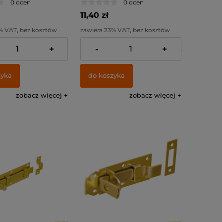
0 ocen
0 ocen
11,40 zł
% VAT, bez kosztów
zawiera 23% VAT, bez kosztów
dostawy
+
-
+
:
8,11 zł
Cena netto:
9,27 zł
zyka
do koszyka
zobacz więcej
zobacz więcej