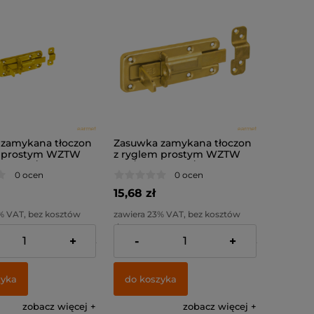
zamykana tłoczon
Zasuwka zamykana tłoczon
m prostym WZTW
z ryglem prostym WZTW
40x1,0 /
120 / 120x45x1,0 /
0 ocen
0 ocen
15,68 zł
% VAT, bez kosztów
zawiera 23% VAT, bez kosztów
dostawy
+
-
+
:
9,27 zł
Cena netto:
12,75 zł
zyka
do koszyka
zobacz więcej
zobacz więcej