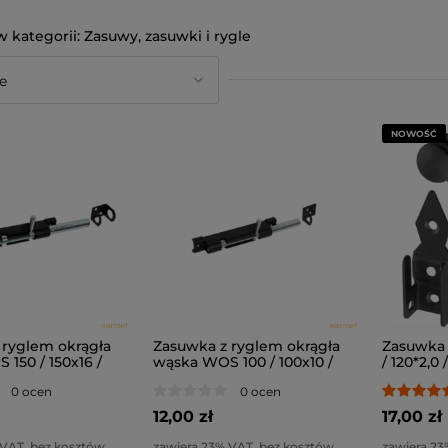
Zasuwy, zasuwki i rygle
NOWOŚĆ
 ryglem okrągła
Zasuwka z ryglem okrągła
Zasuwka
150 / 150x16 /
wąska WOS 100 / 100x10 /
/ 120*2,0 
czarny
malowany czarny
0 ocen
0 ocen
12,00 zł
17,00 zł
 VAT, bez kosztów
zawiera 23% VAT, bez kosztów
zawiera 23