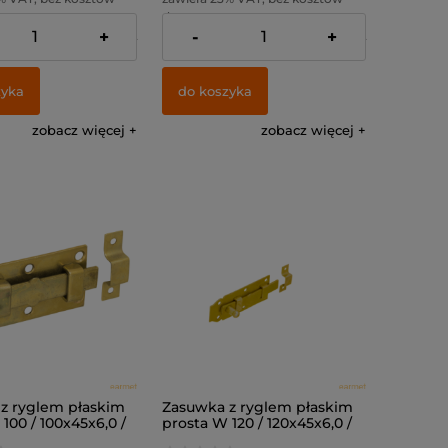
dostawy
+
-
+
:
13,82 zł
Cena netto:
37,09 zł
zyka
do koszyka
zobacz więcej
zobacz więcej
z ryglem płaskim
Zasuwka z ryglem płaskim
100 / 100x45x6,0 /
prosta W 120 / 120x45x6,0 /