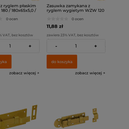
z ryglem płaskim
Zasuwka zamykana z
180 / 180x65x5,0 /
ryglem wygietym WZW 120
/ 120x45x5,0 /
0 ocen
0 ocen
11,88 zł
% VAT, bez kosztów
zawiera 23% VAT, bez kosztów
dostawy
+
-
+
:
16,23 zł
Cena netto:
9,66 zł
zyka
do koszyka
zobacz więcej
zobacz więcej