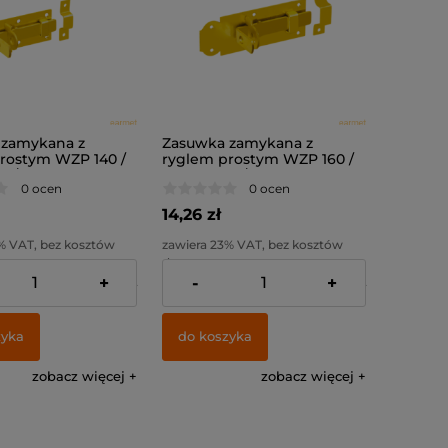
 zamykana z
Zasuwka zamykana z
rostym WZP 140 /
ryglem prostym WZP 160 /
0 /
160x55x6,0 /
0 ocen
0 ocen
14,26 zł
% VAT, bez kosztów
zawiera 23% VAT, bez kosztów
dostawy
+
-
+
:
10,43 zł
Cena netto:
11,59 zł
zyka
do koszyka
zobacz więcej
zobacz więcej