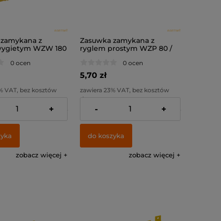
 zamykana z
Zasuwka zamykana z
wygietym WZW 180
ryglem prostym WZP 80 /
6,0 /
80x30x3,0 /
0 ocen
0 ocen
5,70 zł
% VAT, bez kosztów
zawiera 23% VAT, bez kosztów
dostawy
+
-
+
:
14,05 zł
Cena netto:
4,63 zł
zyka
do koszyka
zobacz więcej
zobacz więcej