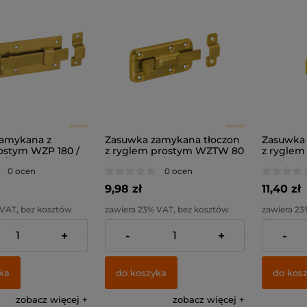
amykana z
Zasuwka zamykana tłoczon
Zasuwka 
ostym WZP 180 /
z ryglem prostym WZTW 80
z rygle
 /
/ 80x40x1,0 /
100 / 100x
0 ocen
0 ocen
9,98 zł
11,40 zł
 VAT, bez kosztów
zawiera 23% VAT, bez kosztów
zawiera 23
dostawy
dostawy
+
-
+
-
17,38 zł
Cena netto:
8,11 zł
Cena netto
ka
do koszyka
do kos
zobacz więcej
zobacz więcej