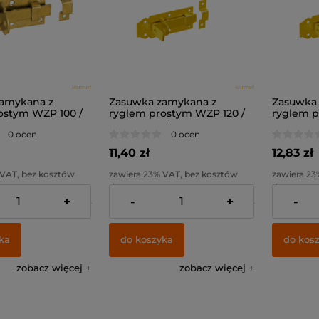
amykana z
Zasuwka zamykana z
Zasuwka
ostym WZP 100 /
ryglem prostym WZP 120 /
ryglem p
 /
120x45x5,0 /
140x55x5,
0 ocen
0 ocen
11,40 zł
12,83 zł
 VAT, bez kosztów
zawiera 23% VAT, bez kosztów
zawiera 23
dostawy
dostawy
+
-
+
-
8,11 zł
Cena netto:
9,27 zł
Cena netto
ka
do koszyka
do kos
zobacz więcej
zobacz więcej