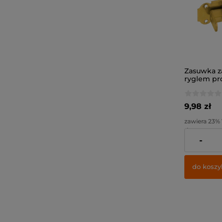
Zasuwka z
ryglem pr
100x45x5,0
9,98 zł
zawiera 23%
dostawy
-
Cena netto:
do koszy