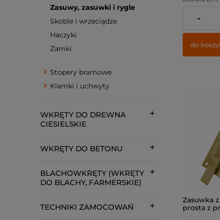
Zasuwy, zasuwki i rygle
dostawy
-
Cena netto:
Skoble i wrzeciądze
Haczyki
do koszy
Zamki
Stopery bramowe
Klamki i uchwyty
WKRĘTY DO DREWNA
CIESIELSKIE
WKRĘTY DO BETONU
BLACHOWKRĘTY (WKRĘTY
DO BLACHY, FARMERSKIE)
Zasuwka z
TECHNIKI ZAMOCOWAŃ
prosta z p
160x65x5,0