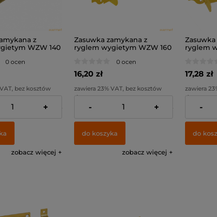
amykana z
Zasuwka zamykana z
Zasuwka
ygietym WZW 140
ryglem wygietym WZW 160
ryglem 
0 /
/ 160x55x6,0 /
/ 180x65x
0 ocen
0 ocen
16,20 zł
17,28 zł
 VAT, bez kosztów
zawiera 23% VAT, bez kosztów
zawiera 23
dostawy
dostawy
+
-
+
-
10,54 zł
Cena netto:
13,17 zł
Cena netto
ka
do koszyka
do kos
zobacz więcej
zobacz więcej