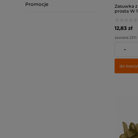
Promocje
Zasuwka z
prosta W 1
12,83 zł
zawiera 23%
dostawy
-
Cena netto:
do koszy