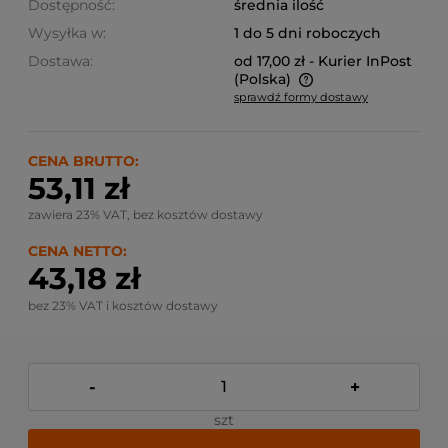
Dostępność:
średnia ilość
Wysyłka w:
1 do 5 dni roboczych
Dostawa:
od 17,00 zł
- Kurier InPost
(Polska)
sprawdź formy dostawy
Cena nie zawiera ewentualnych kosztów płatności
CENA BRUTTO:
53,11 zł
zawiera 23% VAT, bez kosztów dostawy
CENA NETTO:
43,18 zł
bez 23% VAT i kosztów dostawy
-
+
szt