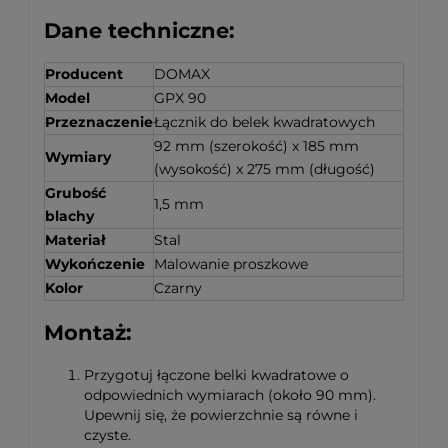
Dane techniczne:
Producent
DOMAX
Model
GPX 90
Przeznaczenie
Łącznik do belek kwadratowych
92 mm (szerokość) x 185 mm
Wymiary
(wysokość) x 275 mm (długość)
Grubość
1,5 mm
blachy
Materiał
Stal
Wykończenie
Malowanie proszkowe
Kolor
Czarny
Montaż:
Przygotuj łączone belki kwadratowe o
odpowiednich wymiarach (około 90 mm).
Upewnij się, że powierzchnie są równe i
czyste.