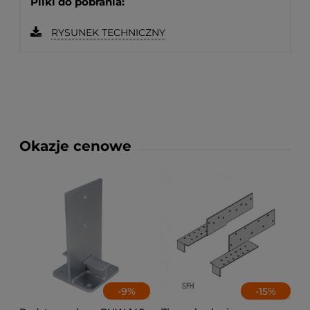
Pliki do pobrania:
RYSUNEK TECHNICZNY
Okazje cenowe
-
9
%
-
15
%