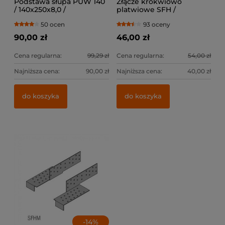
Podstawa słupa PUW 140
Złącze krokwiowo
/ 140x250x8,0 /
platwiowe SFH /
lewe+prawe
50 ocen
93 oceny
90,00 zł
46,00 zł
Cena regularna:
99,29 zł
Cena regularna:
54,00 zł
Najniższa cena:
90,00 zł
Najniższa cena:
40,00 zł
do koszyka
do koszyka
-
14
%