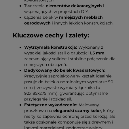
kwadratowych.
Tworzenia
elementów dekoracyjnych
i
wspierających w projektach DIY.
Łączenia belek w
mniejszych meblach
ogrodowych
i innych lekkich konstrukcjach.
Kluczowe cechy i zalety:
Wytrzymała konstrukcja:
Wykonany z
wysokiej jakości stali o grubości
1,5 mm
,
zapewniający solidne i stabilne połączenie dla
mniejszych obciążeń.
Dedykowany do belek kwadratowych:
Precyzyjnie zaprojektowany kształt idealnie
pasuje do belek o nominalnym wymiarze 90
mm (rzeczywiste wymiary łącznika to
92x185x275 mm), gwarantując optymalne
przyleganie i rozkład sił.
Estetyczne wykończenie:
Malowany
proszkowo na
elegancki czarny kolor
, który
nie tylko zapewnia ochronę przed korozją, ale
także doskonale komponuje się z drewnem i
innymi materiałami, podnosząc walory