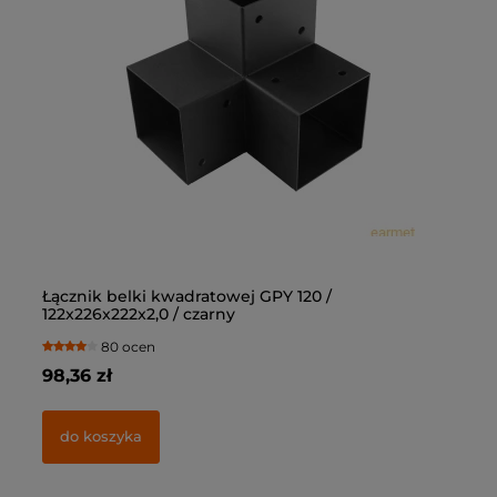
Łącznik belki kwadratowej GPY 120 /
Łą
122x226x222x2,0 / czarny
10
80 ocen
98,36 zł
69
do koszyka