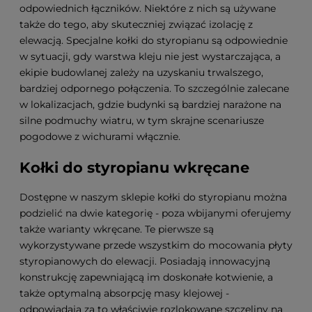
odpowiednich łączników. Niektóre z nich są używane
także do tego, aby skuteczniej związać izolację z
elewacją. Specjalne kołki do styropianu są odpowiednie
w sytuacji, gdy warstwa kleju nie jest wystarczająca, a
ekipie budowlanej zależy na uzyskaniu trwalszego,
bardziej odpornego połączenia. To szczególnie zalecane
w lokalizacjach, gdzie budynki są bardziej narażone na
silne podmuchy wiatru, w tym skrajne scenariusze
pogodowe z wichurami włącznie.
Kołki do styropianu wkręcane
Dostępne w naszym sklepie kołki do styropianu można
podzielić na dwie kategorię - poza wbijanymi oferujemy
także warianty wkręcane. Te pierwsze są
wykorzystywane przede wszystkim do mocowania płyty
styropianowych do elewacji. Posiadają innowacyjną
konstrukcję zapewniającą im doskonałe kotwienie, a
także optymalną absorpcję masy klejowej -
odpowiadają za to właściwie rozlokowane szczeliny na