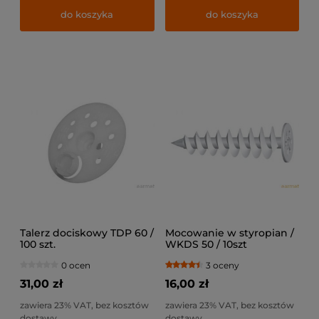
do koszyka
do koszyka
Talerz dociskowy TDP 60 /
Mocowanie w styropian /
100 szt.
WKDS 50 / 10szt
0 ocen
3 oceny
31,00 zł
16,00 zł
zawiera 23% VAT, bez kosztów
zawiera 23% VAT, bez kosztów
dostawy
dostawy