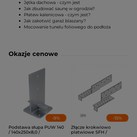
Jętka dachowa - czym jest
Jak zbudować saunę w ogrodzie?
Płatew kalenicowa - czym jest?
Jak zakotwić garaż blaszany?
Mocowanie tunelu foliowego do podłoża
Okazje cenowe
-
9
%
-
15
%
Podstawa słupa PUW 140
Złącze krokwiowo
/ 140x250x8,0 /
platwiowe SFH /