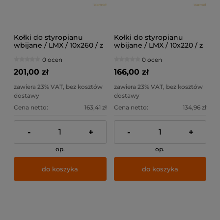
Kołki do styropianu
Kołki do styropianu
wbijane / LMX / 10x260 / z
wbijane / LMX / 10x220 / z
trzpieniem stalowymz
trzpieniem stalowym z
0 ocen
0 ocen
krótką strefą rozpierania /
krótką strefą rozpierania /
100szt
100szt
201,00 zł
166,00 zł
zawiera 23% VAT, bez kosztów
zawiera 23% VAT, bez kosztów
dostawy
dostawy
Cena netto:
163,41 zł
Cena netto:
134,96 zł
-
+
-
+
op.
op.
do koszyka
do koszyka