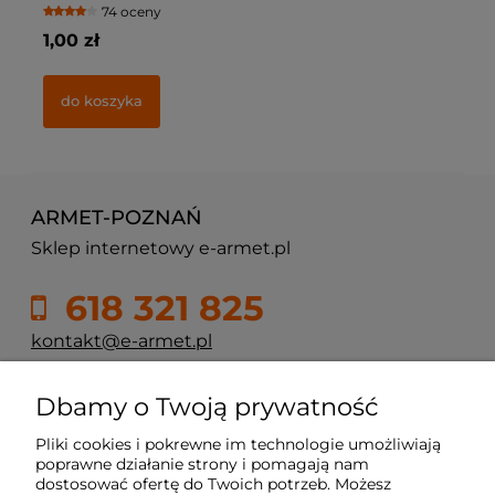
74 oceny
1,00 zł
77
do koszyka
ARMET-POZNAŃ
Sklep internetowy e-armet.pl
618 321 825
kontakt@e-armet.pl
ul. Reglowa 13
Dbamy o Twoją prywatność
60-113 Poznań
Pliki cookies i pokrewne im technologie umożliwiają
poprawne działanie strony i pomagają nam
dostosować ofertę do Twoich potrzeb. Możesz