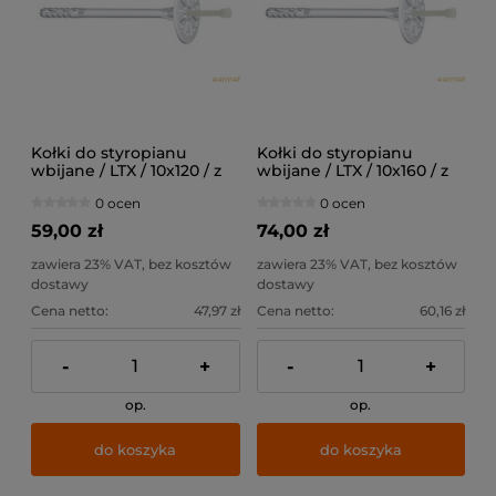
Kołki do styropianu
Kołki do styropianu
wbijane / LTX / 10x120 / z
wbijane / LTX / 10x160 / z
trzpieniem
trzpieniem
0 ocen
0 ocen
tworzywowym z krótką
tworzywowym z krótką
strefą rozpierania / 200szt
strefą rozpierania / 200szt
59,00 zł
74,00 zł
zawiera 23% VAT, bez kosztów
zawiera 23% VAT, bez kosztów
dostawy
dostawy
Cena netto:
47,97 zł
Cena netto:
60,16 zł
-
+
-
+
op.
op.
do koszyka
do koszyka