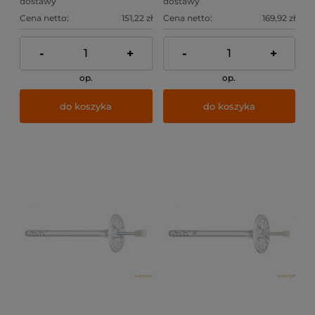
dostawy
dostawy
Cena netto:
151,22 zł
Cena netto:
169,92 zł
-
+
-
+
op.
op.
do koszyka
do koszyka