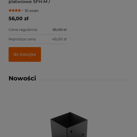
platwiowe SFH-M /
lewe+prawe
10 ocen
56,00 zł
Cena regularna:
65,00 zł
Najniższa cena:
45,00 zł
do koszyka
Nowości