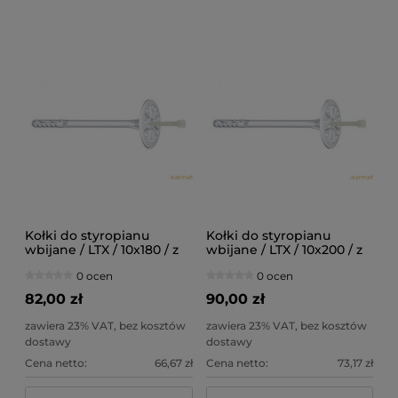
Kołki do styropianu
Kołki do styropianu
wbijane / LTX / 10x180 / z
wbijane / LTX / 10x200 / z
trzpieniem
trzpieniem
0 ocen
0 ocen
tworzywowym z krótką
tworzywowym z krótką
strefą rozpierania / 200szt
strefą rozpierania / 200szt
82,00 zł
90,00 zł
zawiera 23% VAT, bez kosztów
zawiera 23% VAT, bez kosztów
dostawy
dostawy
Cena netto:
66,67 zł
Cena netto:
73,17 zł