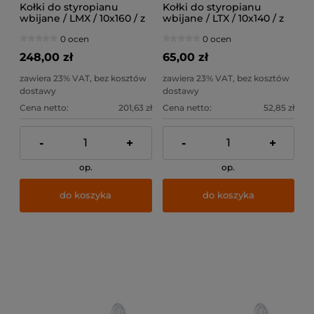
Kołki do styropianu
Kołki do styropianu
wbijane / LMX / 10x160 / z
wbijane / LTX / 10x140 / z
trzpieniem stalowym z
trzpieniem
0 ocen
0 ocen
krótką strefą rozpierania /
tworzywowym z krótką
200szt
strefą rozpierania / 200szt
248,00 zł
65,00 zł
zawiera 23% VAT, bez kosztów
zawiera 23% VAT, bez kosztów
dostawy
dostawy
Cena netto:
201,63 zł
Cena netto:
52,85 zł
-
+
-
+
op.
op.
do koszyka
do koszyka