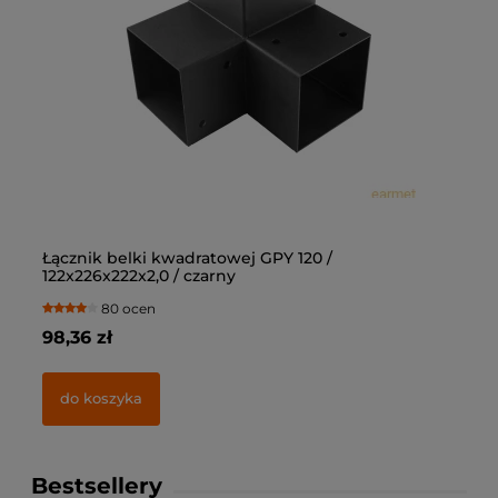
Łącznik belki kwadratowej GPY 120 /
Łą
122x226x222x2,0 / czarny
10
80 ocen
98,36 zł
69
do koszyka
Bestsellery