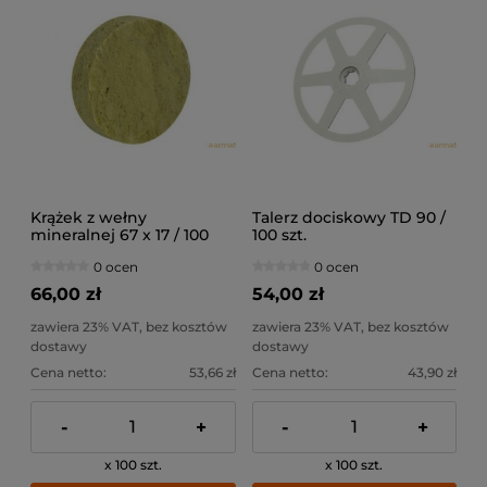
Krążek z wełny
Talerz dociskowy TD 90 /
mineralnej 67 x 17 / 100
100 szt.
sztuk
0 ocen
0 ocen
66,00 zł
54,00 zł
zawiera 23% VAT, bez kosztów
zawiera 23% VAT, bez kosztów
dostawy
dostawy
Cena netto:
53,66 zł
Cena netto:
43,90 zł
-
+
-
+
x 100 szt.
x 100 szt.