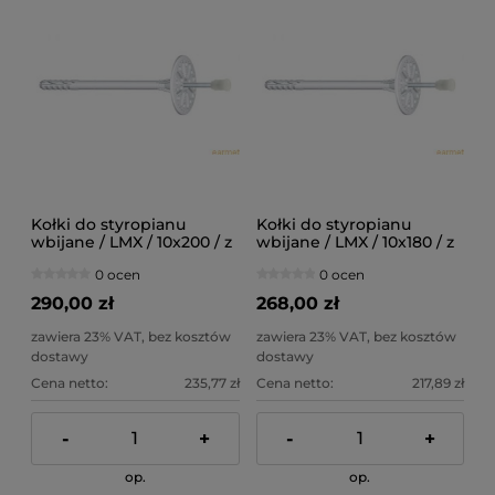
Kołki do styropianu
Kołki do styropianu
wbijane / LMX / 10x200 / z
wbijane / LMX / 10x180 / z
trzpieniem stalowym z
trzpieniem stalowym z
0 ocen
0 ocen
krótką strefą rozpierania /
krótką strefą rozpierania /
200szt
200szt
290,00 zł
268,00 zł
zawiera 23% VAT, bez kosztów
zawiera 23% VAT, bez kosztów
dostawy
dostawy
Cena netto:
235,77 zł
Cena netto:
217,89 zł
-
+
-
+
op.
op.