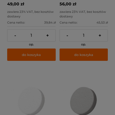
strefą rozpierania / 100szt
strefą rozpierania / 100szt
49,00 zł
56,00 zł
zawiera 23% VAT, bez kosztów
zawiera 23% VAT, bez kosztów
dostawy
dostawy
Cena netto:
39,84 zł
Cena netto:
45,53 zł
-
+
-
+
op.
op.
do koszyka
do koszyka