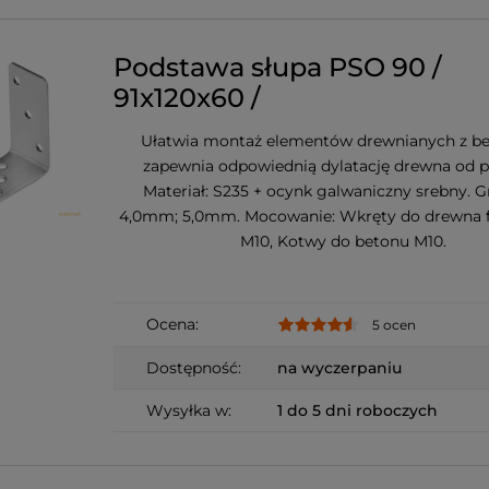
Podstawa słupa PSO 90 /
91x120x60 /
Ułatwia montaż elementów drewnianych z b
zapewnia odpowiednią dylatację drewna od p
Materiał: S235 + ocynk galwaniczny srebny. G
4,0mm; 5,0mm. Mocowanie: Wkręty do drewna fi
M10, Kotwy do betonu M10.
Ocena:
5 ocen
Dostępność:
na wyczerpaniu
Wysyłka w:
1 do 5 dni roboczych