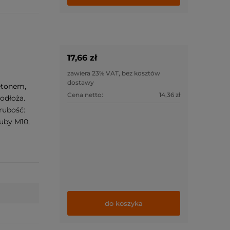
17,66 zł
zawiera 23% VAT, bez kosztów
dostawy
etonem,
Cena netto:
14,36 zł
odłoża.
rubość:
uby M10,
do koszyka