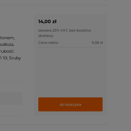
14,00 zł
zawiera 23% VAT, bez kosztów
dostawy
etonem,
Cena netto:
11,38 zł
odłoża.
rubość:
 10; Śruby
do koszyka