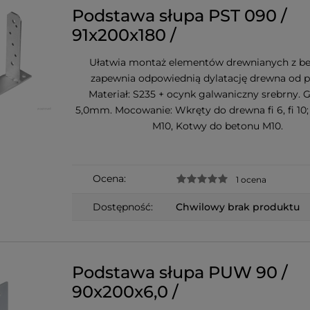
Podstawa słupa PST 090 /
91x200x180 /
Ułatwia montaż elementów drewnianych z b
zapewnia odpowiednią dylatację drewna od p
Materiał: S235 + ocynk galwaniczny srebrny. 
5,0mm. Mocowanie: Wkręty do drewna fi 6, fi 10;
M10, Kotwy do betonu M10.
Ocena:
1 ocena
Dostępność:
Chwilowy brak produktu
Podstawa słupa PUW 90 /
90x200x6,0 /