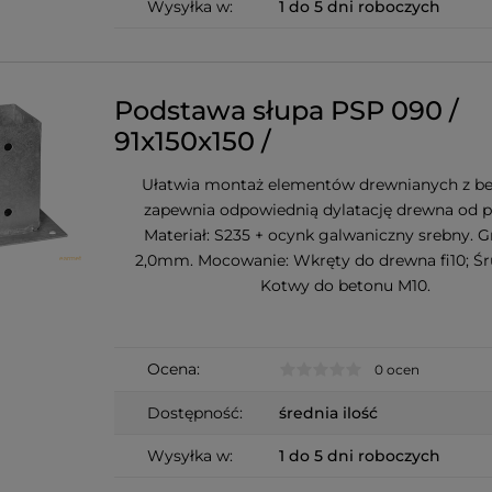
Wysyłka w:
1 do 5 dni roboczych
Podstawa słupa PSP 090 /
91x150x150 /
Ułatwia montaż elementów drewnianych z b
zapewnia odpowiednią dylatację drewna od p
Materiał: S235 + ocynk galwaniczny srebny. G
2,0mm. Mocowanie: Wkręty do drewna fi10; Śr
Kotwy do betonu M10.
Ocena:
0 ocen
Dostępność:
średnia ilość
Wysyłka w:
1 do 5 dni roboczych