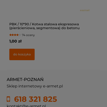
PBK / 10*90 / Kotwa stalowa ekspresowa
Ką
(pierścieniowa, segmentowa) do betonu
op
74 oceny
1,00 zł
77
do koszyka
ARMET-POZNAŃ
Sklep internetowy e-armet.pl
618 321 825
kontakt@e-armet.pl