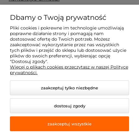
ul. Reglowa 13
Dbamy o Twoją prywatność
60-113 Poznań
Pliki cookies i pokrewne im technologie umożliwiają
poprawne działanie strony i pomagają nam
dostosować ofertę do Twoich potrzeb. Możesz
Moje konto
zaakceptować wykorzystanie przez nas wszystkich
tych plików i przejść do sklepu lub dostosować użycie
plików do swoich preferencji, wybierając opcję
Płatność i dostawa
"Dostosuj zgody".
Więcej o plikach cookies przeczytasz w naszej Polityce
prywatności.
Informacje
zaakceptuj tylko niezbędne
Dojazd z okolic
dostosuj zgody
zaakceptuj wszystkie
© 2026 e-armet.pl. Wszelkie prawa zastrzeżone.