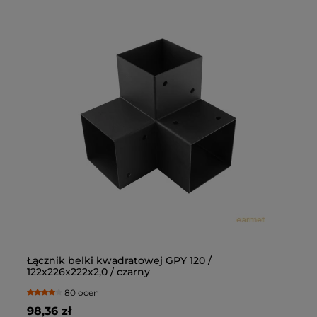
Łącznik belki kwadratowej GPY 120 /
Łą
122x226x222x2,0 / czarny
10
80 ocen
98,36 zł
69