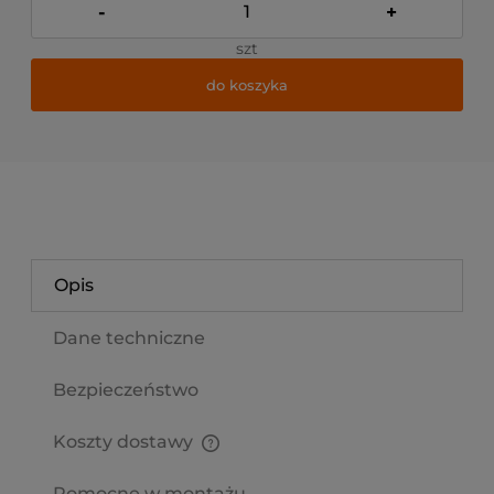
-
+
szt
do koszyka
*
- Pole wymagane
Opis
Dane techniczne
Bezpieczeństwo
Koszty dostawy
Cena nie zawiera ewentualnych kosztów płatności
Pomocne w montażu