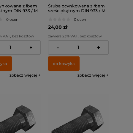
ynkowana z łbem
Śruba ocynkowana z łbem
ątnym DIN 933 / M
sześciokątnym DIN 933 / M
 8.8
8x60 / kl. 8.8
0 ocen
0 ocen
24,00 zł
% VAT, bez kosztów
zawiera 23% VAT, bez kosztów
dostawy
+
-
+
:
19,51 zł
Cena netto:
19,51 zł
zyka
do koszyka
zobacz więcej
zobacz więcej