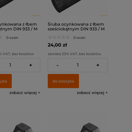
ynkowana z łbem
Śruba ocynkowana z łbem
ątnym DIN 933 / M
sześciokątnym DIN 933 / M
. 8.8
10x30 / kl. 8.8
0 ocen
0 ocen
24,00 zł
% VAT, bez kosztów
zawiera 23% VAT, bez kosztów
dostawy
+
-
+
:
19,51 zł
Cena netto:
19,51 zł
zyka
do koszyka
zobacz więcej
zobacz więcej