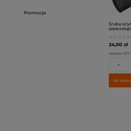
Promocje
Śruba ocy
sześcioką
8x70 / kl. 8
24,00 zł
zawiera 23%
dostawy
-
Cena netto:
do koszy