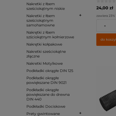
Nakretki z łbem
24,00 zł
sześciokątnym niskie
Nakretki z łbem
zawiera 23%
sześciokątnym
dostawy
samohamowne
-
Cena netto:
Nakrętki z łbem
szściokątnym kołnierzowe
do koszy
Nakrętki kołpakowe
Nakretki sześciokątne
złączne
Nakretki Motylkowe
Podkładki okrągłe DIN 125
Podkładki okrągłe
powiększane DIN 9021
Podkładki okrągłe
powiększane do drewna
DIN 440
Podkładki Dociskowe
Prety gwintowane