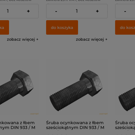
dostawy
dostawy
+
-
+
-
19,51 zł
Cena netto:
19,51 zł
Cena netto
ka
do koszyka
do kos
zobacz więcej
zobacz więcej
nkowana z łbem
Śruba ocynkowana z łbem
Śruba oc
tnym DIN 933 / M
sześciokątnym DIN 933 / M
sześciok
.8
8x16 / kl. 8.8
8x20 / kl.