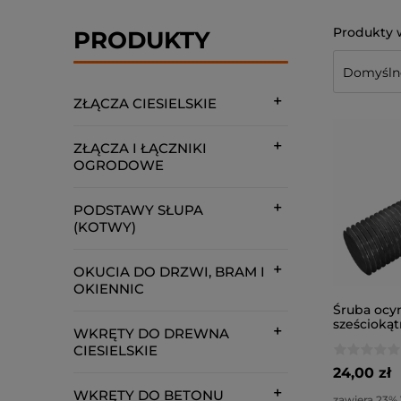
PRODUKTY
ZŁĄCZA CIESIELSKIE
ZŁĄCZA I ŁĄCZNIKI
OGRODOWE
PODSTAWY SŁUPA
(KOTWY)
OKUCIA DO DRZWI, BRAM I
OKIENNIC
Śruba ocy
sześcioką
WKRĘTY DO DREWNA
6x16 / kl. 8
CIESIELSKIE
24,00 zł
WKRĘTY DO BETONU
zawiera 23%