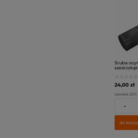
Śruba ocy
sześcioką
12x30 / kl. 
24,00 zł
zawiera 23%
dostawy
-
Cena netto:
do koszy