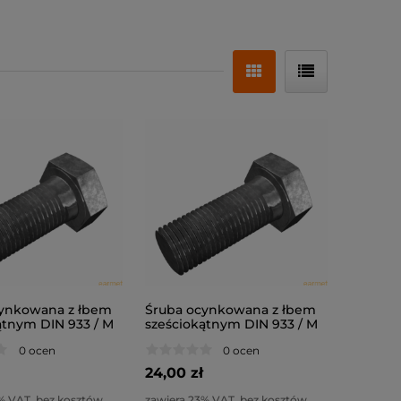
ynkowana z łbem
Śruba ocynkowana z łbem
ątnym DIN 933 / M
sześciokątnym DIN 933 / M
 8.8
6x40 / kl. 8.8
0 ocen
0 ocen
24,00 zł
% VAT, bez kosztów
zawiera 23% VAT, bez kosztów