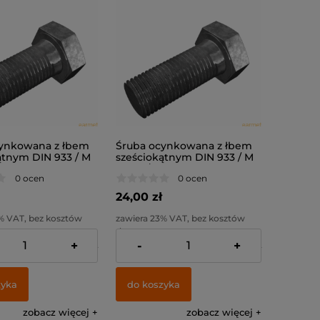
ynkowana z łbem
Śruba ocynkowana z łbem
ątnym DIN 933 / M
sześciokątnym DIN 933 / M
. 8.8
12x60 / kl. 8.8
0 ocen
0 ocen
24,00 zł
% VAT, bez kosztów
zawiera 23% VAT, bez kosztów
dostawy
+
-
+
:
19,51 zł
Cena netto:
19,51 zł
zyka
do koszyka
zobacz więcej
zobacz więcej