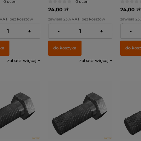
0 ocen
0 ocen
24,00 zł
24,00 zł
 VAT, bez kosztów
zawiera 23% VAT, bez kosztów
zawiera 23
dostawy
dostawy
+
-
+
-
19,51 zł
Cena netto:
19,51 zł
Cena netto
ka
do koszyka
do kos
zobacz więcej
zobacz więcej