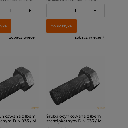
dostawy
+
-
+
:
19,51 zł
Cena netto:
19,51 zł
zyka
do koszyka
zobacz więcej
zobacz więcej
ynkowana z łbem
Śruba ocynkowana z łbem
ątnym DIN 933 / M
sześciokątnym DIN 933 / M
 8.8
8x25 / kl. 8.8