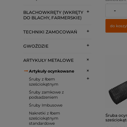
dostawy
-
Cena netto:
BLACHOWKRĘTY (WKRĘTY
DO BLACHY, FARMERSKIE)
do koszy
TECHNIKI ZAMOCOWAŃ
GWOŹDZIE
ARTYKUŁY METALOWE
Artykuły ocynkowane
Śruby z łbem
sześciokątnym
Śruby zamkowe z
podsadzeniem
Śruby Imbusowe
Nakretki z łbem
Śruba ocy
sześciokątnym
sześcioką
standardowe
6x50 / kl. 8