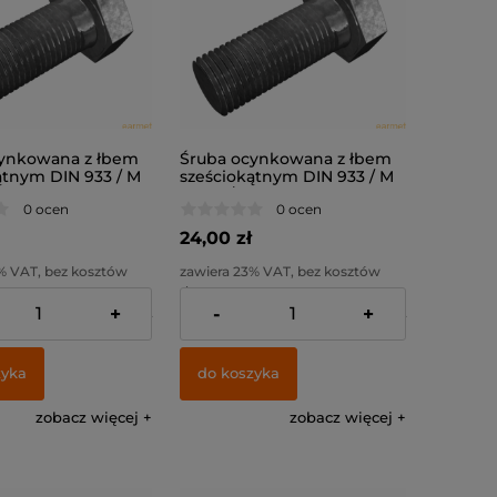
ynkowana z łbem
Śruba ocynkowana z łbem
ątnym DIN 933 / M
sześciokątnym DIN 933 / M
. 8.8
10x80 / kl. 8.8
0 ocen
0 ocen
24,00 zł
% VAT, bez kosztów
zawiera 23% VAT, bez kosztów
dostawy
+
-
+
:
19,51 zł
Cena netto:
19,51 zł
zyka
do koszyka
zobacz więcej
zobacz więcej