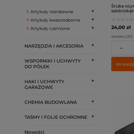
Śruba ocy
sześcioką
Artykuły nierdzewne
8x30 / kl. 8
Artykuły kwasoodporne
24,00 zł
Artykuły czernione
zawiera 23%
dostawy
NARZĘDZIA I AKCESORIA
-
Cena netto:
WSPORNIKI I UCHWYTY
do koszy
DO PÓŁEK
HAKI I UCHWYTY
GARAŻOWE
CHEMIA BUDOWLANA
TAŚMY I FOLIE OCHRONNE
Nowości