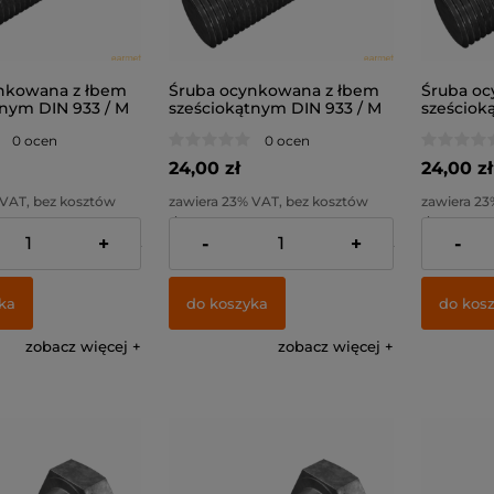
nkowana z łbem
Śruba ocynkowana z łbem
Śruba oc
tnym DIN 933 / M
sześciokątnym DIN 933 / M
sześciok
.8
8x80 / kl. 8.8
10x20 / kl
0 ocen
0 ocen
24,00 zł
24,00 zł
 VAT, bez kosztów
zawiera 23% VAT, bez kosztów
zawiera 23
dostawy
dostawy
+
-
+
-
19,51 zł
Cena netto:
19,51 zł
Cena netto
ka
do koszyka
do kos
zobacz więcej
zobacz więcej