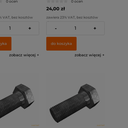
0 ocen
0 ocen
24,00 zł
% VAT, bez kosztów
zawiera 23% VAT, bez kosztów
dostawy
+
-
+
:
19,51 zł
Cena netto:
19,51 zł
zyka
do koszyka
zobacz więcej
zobacz więcej