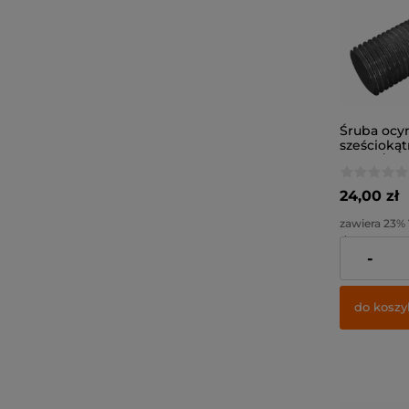
Śruba ocy
sześcioką
10x40 / kl. 
24,00 zł
zawiera 23%
dostawy
-
Cena netto:
do koszy