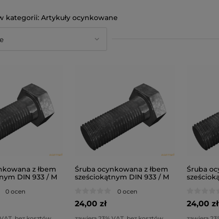
Artykuły ocynkowane
nkowana z łbem
Śruba ocynkowana z łbem
Śruba oc
tnym DIN 933 / M
sześciokątnym DIN 933 / M
sześciok
.8
6x20 / kl. 8.8
6x30 / kl.
0 ocen
0 ocen
24,00 zł
24,00 zł
 VAT, bez kosztów
zawiera 23% VAT, bez kosztów
zawiera 23