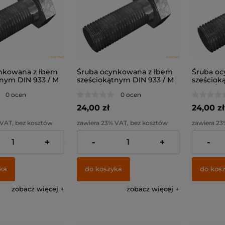
nkowana z łbem
Śruba ocynkowana z łbem
Śruba oc
tnym DIN 933 / M
sześciokątnym DIN 933 / M
sześciok
8.8
10x50 / kl. 8.8
10x60 / kl
0 ocen
0 ocen
24,00 zł
24,00 zł
 VAT, bez kosztów
zawiera 23% VAT, bez kosztów
zawiera 23
dostawy
dostawy
+
-
+
-
19,51 zł
Cena netto:
19,51 zł
Cena netto
ka
do koszyka
do kos
zobacz więcej
zobacz więcej