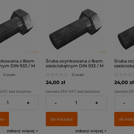
nkowana z łbem
Śruba ocynkowana z łbem
Śruba oc
tnym DIN 933 / M
sześciokątnym DIN 933 / M
sześciok
8.8
12x40 / kl. 8.8
12x50 / kl
0 ocen
0 ocen
24,00 zł
24,00 zł
 VAT, bez kosztów
zawiera 23% VAT, bez kosztów
zawiera 23
dostawy
dostawy
+
-
+
-
19,51 zł
Cena netto:
19,51 zł
Cena netto
ka
do koszyka
do kos
zobacz więcej
zobacz więcej