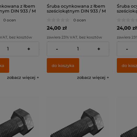
nkowana z łbem
Śruba ocynkowana z łbem
Śruba oc
tnym DIN 933 / M
sześciokątnym DIN 933 / M
sześciok
.8
8x40 / kl. 8.8
8x50 / kl.
0 ocen
0 ocen
24,00 zł
24,00 zł
 VAT, bez kosztów
zawiera 23% VAT, bez kosztów
zawiera 23
dostawy
dostawy
+
-
+
-
19,51 zł
Cena netto:
19,51 zł
Cena netto
ka
do koszyka
do kos
zobacz więcej
zobacz więcej