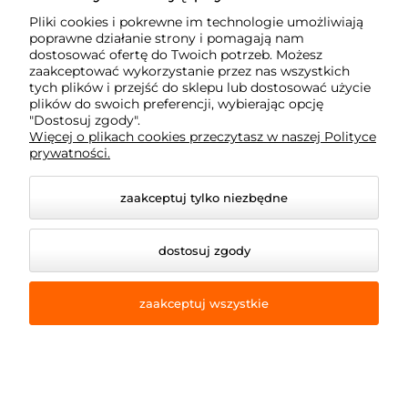
60-113 Poznań
Pliki cookies i pokrewne im technologie umożliwiają
poprawne działanie strony i pomagają nam
dostosować ofertę do Twoich potrzeb. Możesz
Moje konto
zaakceptować wykorzystanie przez nas wszystkich
tych plików i przejść do sklepu lub dostosować użycie
plików do swoich preferencji, wybierając opcję
Płatność i dostawa
"Dostosuj zgody".
Więcej o plikach cookies przeczytasz w naszej Polityce
prywatności.
Informacje
zaakceptuj tylko niezbędne
Dojazd z okolic
dostosuj zgody
zaakceptuj wszystkie
© 2026 e-armet.pl. Wszelkie prawa zastrzeżone.
Styl graficzny i aplikacje ShopGadget.pl
Sklep
internetowy Shoper Premium