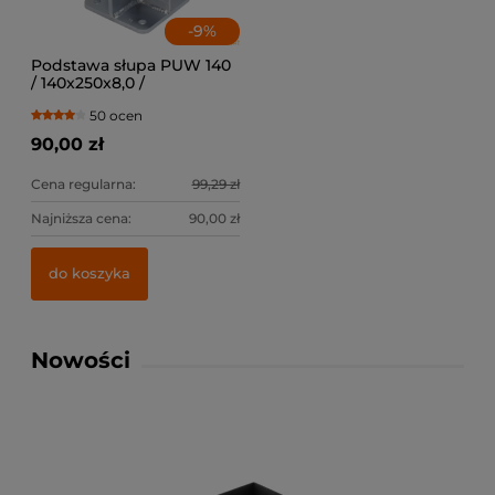
-
9
%
Podstawa słupa PUW 140
/ 140x250x8,0 /
50 ocen
90,00 zł
Cena regularna:
99,29 zł
Najniższa cena:
90,00 zł
do koszyka
Nowości