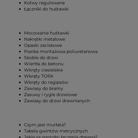
Kotwy regulowane
Łączniki do huśtawki
Mocowanie huśtawki
Nakrętki metalowe
Opaski zaciskowe
Pianka montażowa poliuretanowa
Skoble do drzwi
Wiertła do betonu
Wkręty ciesielskie
Wkręty TORX
Wkręty do regipsów
Zawiasy do bramy
Zasuwy i rygle drzwiowe
Zawiasy do drzwi drewnianych
Czym jest murłata?
Tabela gwintów metrycznych
Jakie są sposoby łączenia drewna?