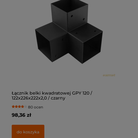
Łącznik belki kwadratowej GPY 120 /
Łą
122x226x222x2,0 / czarny
10
80 ocen
98,36 zł
69
do koszyka