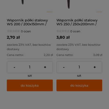
Wspornik półki stalowy
Wspornik półki stalowy
WS 200 / 200x150mm /
WS 250 / 250x200mm /
brązowy /
brązowy /
0 ocen
0 ocen
2,70 zł
3,80 zł
zawiera 23% VAT, bez kosztów
zawiera 23% VAT, bez kosztów
dostawy
dostawy
Cena netto:
2,20 zł
Cena netto:
3,09 zł
-
+
-
+
szt
szt
do koszyka
do koszyka