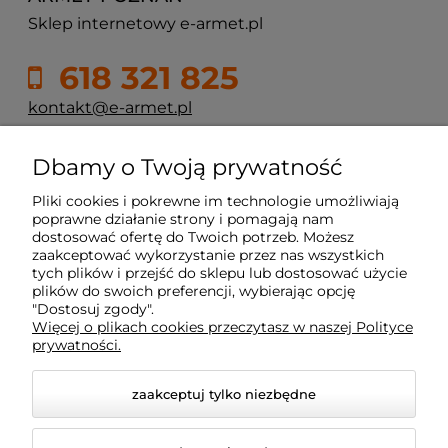
Sklep internetowy e-armet.pl
618 321 825
kontakt@e-armet.pl
ul. Reglowa 13
Dbamy o Twoją prywatność
60-113 Poznań
Pliki cookies i pokrewne im technologie umożliwiają
poprawne działanie strony i pomagają nam
dostosować ofertę do Twoich potrzeb. Możesz
Moje konto
zaakceptować wykorzystanie przez nas wszystkich
tych plików i przejść do sklepu lub dostosować użycie
plików do swoich preferencji, wybierając opcję
Płatność i dostawa
"Dostosuj zgody".
Więcej o plikach cookies przeczytasz w naszej Polityce
prywatności.
Informacje
zaakceptuj tylko niezbędne
Dojazd z okolic