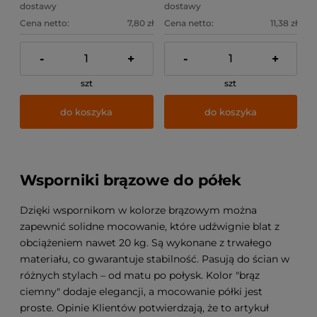
dostawy
dostawy
Cena netto:
7,80 zł
Cena netto:
11,38 zł
-
+
-
+
szt
szt
do koszyka
do koszyka
Wsporniki brązowe do półek
Dzięki wspornikom w kolorze brązowym można
zapewnić solidne mocowanie, które udźwignie blat z
obciążeniem nawet 20 kg. Są wykonane z trwałego
materiału, co gwarantuje stabilność. Pasują do ścian w
różnych stylach – od matu po połysk. Kolor "brąz
ciemny" dodaje elegancji, a mocowanie półki jest
proste. Opinie Klientów potwierdzają, że to artykuł