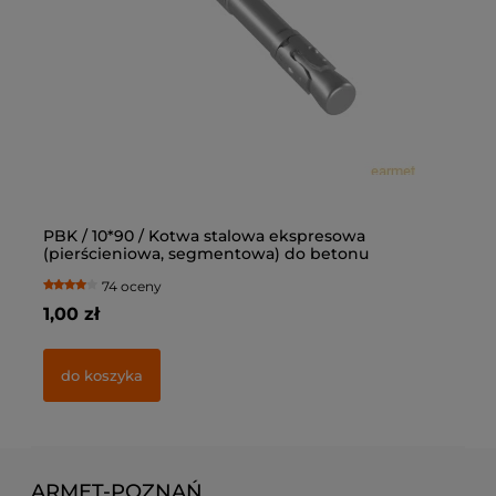
PBK / 10*90 / Kotwa stalowa ekspresowa
Ką
(pierścieniowa, segmentowa) do betonu
op
74 oceny
1,00 zł
77
do koszyka
ARMET-POZNAŃ