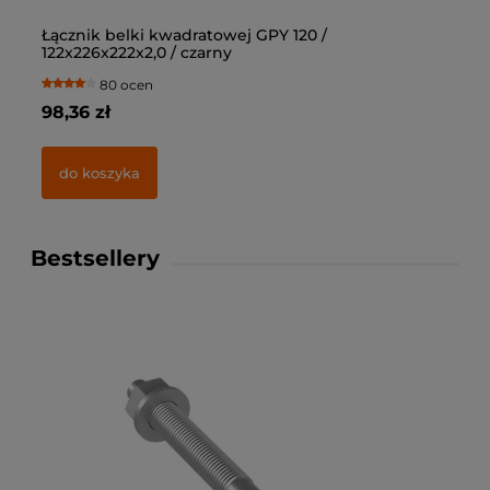
Łącznik belki kwadratowej GPY 120 /
Łą
122x226x222x2,0 / czarny
10
80 ocen
98,36 zł
69
do koszyka
Bestsellery