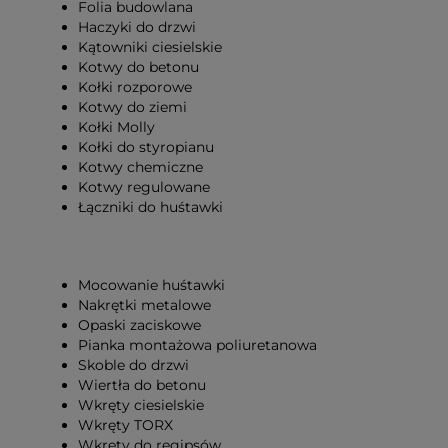
Folia budowlana
Haczyki do drzwi
Kątowniki ciesielskie
Kotwy do betonu
Kołki rozporowe
Kotwy do ziemi
Kołki Molly
Kołki do styropianu
Kotwy chemiczne
Kotwy regulowane
Łączniki do huśtawki
Mocowanie huśtawki
Nakrętki metalowe
Opaski zaciskowe
Pianka montażowa poliuretanowa
Skoble do drzwi
Wiertła do betonu
Wkręty ciesielskie
Wkręty TORX
Wkręty do regipsów