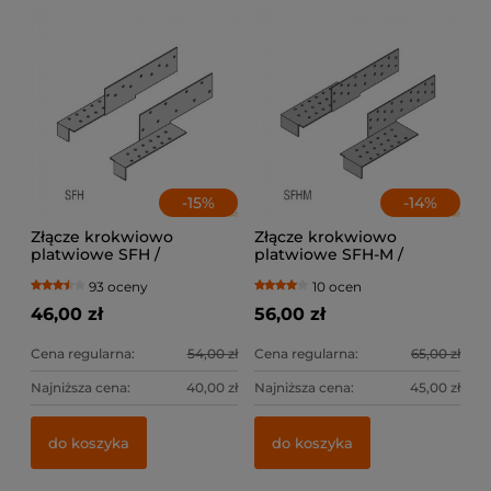
-
15
%
-
14
%
Złącze krokwiowo
Złącze krokwiowo
platwiowe SFH /
platwiowe SFH-M /
lewe+prawe
lewe+prawe
93 oceny
10 ocen
46,00 zł
56,00 zł
Cena regularna:
54,00 zł
Cena regularna:
65,00 zł
Najniższa cena:
40,00 zł
Najniższa cena:
45,00 zł
do koszyka
do koszyka