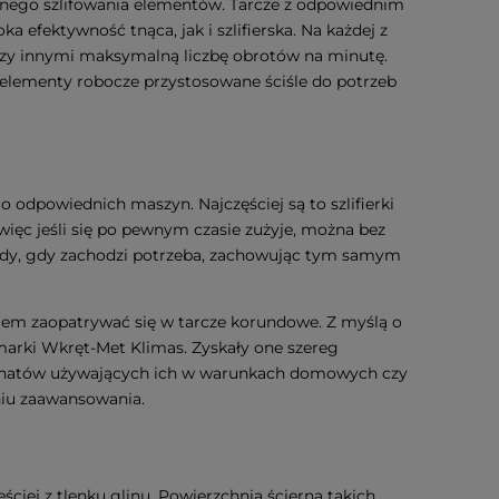
adnego szlifowania elementów. Tarcze z odpowiednim
 efektywność tnąca, jak i szlifierska. Na każdej z
ędzy innymi maksymalną liczbę obrotów na minutę.
ć elementy robocze przystosowane ściśle do potrzeb
 odpowiednich maszyn. Najczęściej są to szlifierki
więc jeśli się po pewnym czasie zużyje, można bez
tedy, gdy zachodzi potrzeba, zachowując tym samym
iem zaopatrywać się w tarcze korundowe. Z myślą o
marki Wkręt-Met Klimas. Zyskały one szereg
sjonatów używających ich w warunkach domowych czy
niu zaawansowania.
ściej z tlenku glinu. Powierzchnia ścierna takich