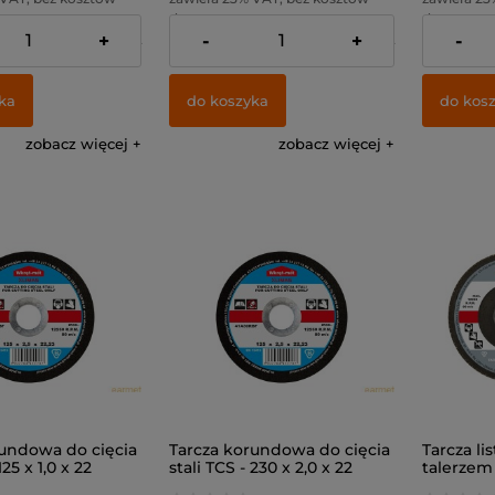
dostawy
dostawy
+
-
+
-
27,64 zł
Cena netto:
29,27 zł
Cena netto
ka
do koszyka
do kos
zobacz więcej
zobacz więcej
rundowa do cięcia
Tarcza korundowa do cięcia
Tarcza li
125 x 1,0 x 22
stali TCS - 230 x 2,0 x 22
talerzem
(5szt)
szklanego