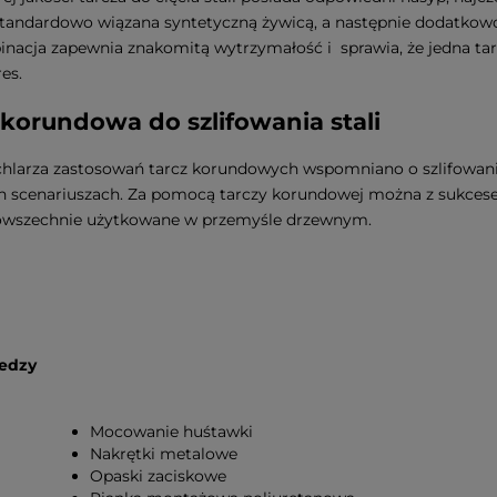
 standardowo wiązana syntetyczną żywicą, a następnie dodatkow
nacja zapewnia znakomitą wytrzymałość i sprawia, że jedna t
es.
 korundowa do szlifowania stali
larza zastosowań tarcz korundowych wspomniano o szlifowaniu
ch scenariuszach. Za pomocą tarczy korundowej można z sukces
powszechnie użytkowane w przemyśle drzewnym.
iedzy
Mocowanie huśtawki
Nakrętki metalowe
Opaski zaciskowe