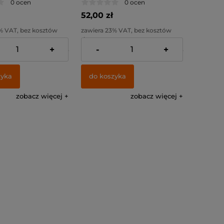
0 ocen
0 ocen
(5szt)
52,00 zł
% VAT, bez kosztów
zawiera 23% VAT, bez kosztów
dostawy
+
-
+
:
42,28 zł
Cena netto:
42,28 zł
zyka
do koszyka
zobacz więcej
zobacz więcej