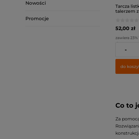
Nowości
Tarcza list
talerzem 
szklanego T
Promocje
(5szt)
52,00 zł
zawiera 23%
dostawy
-
Cena netto:
do koszy
Co to 
Za pomocą 
Rozwiązani
konstrukcj