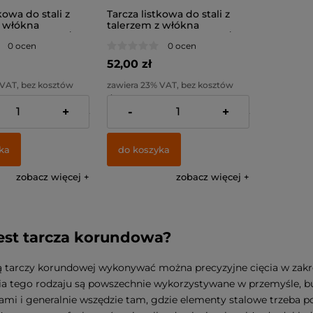
kowa do stali z
Tarcza listkowa do stali z
z włókna
talerzem z włókna
SL - 125 x 22 / 60
szklanego TSL - 125 x 22 / 80
0 ocen
0 ocen
(5szt)
52,00 zł
 VAT, bez kosztów
zawiera 23% VAT, bez kosztów
dostawy
+
-
+
42,28 zł
Cena netto:
42,28 zł
ka
do koszyka
zobacz więcej
zobacz więcej
jest tarcza korundowa?
tarczy korundowej wykonywać można precyzyjne cięcia w zakre
a tego rodzaju są powszechnie wykorzystywane w przemyśle, b
ami i generalnie wszędzie tam, gdzie elementy stalowe trzeba 