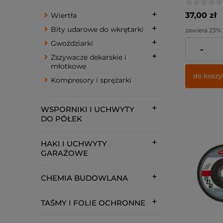
37,00 zł
Wiertła
Bity udarowe do wkrętarki
zawiera 23%
dostawy
Gwoździarki
-
Cena netto:
Zszywacze dekarskie i
młotkowe
do koszy
Kompresory i sprężarki
WSPORNIKI I UCHWYTY
DO PÓŁEK
HAKI I UCHWYTY
GARAŻOWE
CHEMIA BUDOWLANA
TAŚMY I FOLIE OCHRONNE