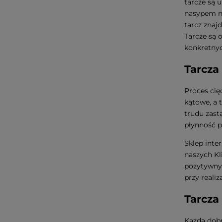
tarcze są 
nasypem na
tarcz znaj
Tarcze są 
konkretnyc
Tarcza
Proces cię
kątowe, a 
trudu zast
płynność 
Sklep inte
naszych Kl
pozytywny
przy reali
Tarcza
Każda dobre