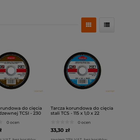
orundowa do cięcia
Tarcza korundowa do cięcia
rdzewnej TCSI - 230
stali TCS - 115 x 1,0 x 22
 (10szt)
(10szt)
0 ocen
0 ocen
ł
33,30 zł
% VAT, bez kosztów
zawiera 23% VAT, bez kosztów