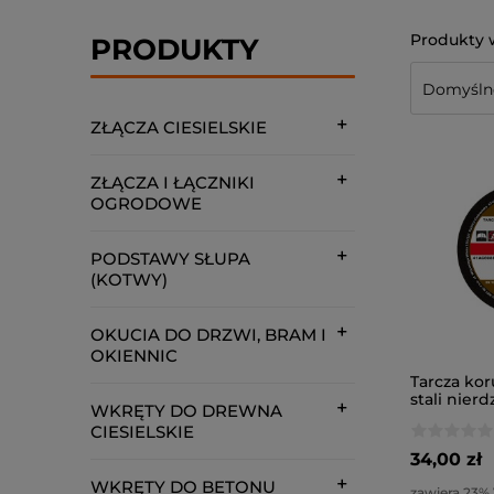
PRODUKTY
ZŁĄCZA CIESIELSKIE
ZŁĄCZA I ŁĄCZNIKI
OGRODOWE
PODSTAWY SŁUPA
(KOTWY)
OKUCIA DO DRZWI, BRAM I
OKIENNIC
Tarcza ko
stali nierd
WKRĘTY DO DREWNA
1,0 x 22 (10
CIESIELSKIE
34,00 zł
WKRĘTY DO BETONU
zawiera 23%