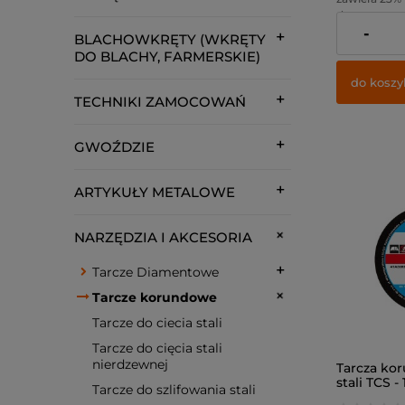
dostawy
-
Cena netto:
BLACHOWKRĘTY (WKRĘTY
DO BLACHY, FARMERSKIE)
do koszy
TECHNIKI ZAMOCOWAŃ
GWOŹDZIE
ARTYKUŁY METALOWE
NARZĘDZIA I AKCESORIA
Tarcze Diamentowe
Tarcze korundowe
Tarcze do ciecia stali
Tarcze do cięcia stali
nierdzewnej
Tarcza ko
stali TCS - 
Tarcze do szlifowania stali
(10szt)