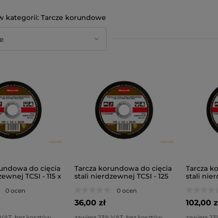
Tarcze korundowe
rundowa do cięcia
Tarcza korundowa do cięcia
Tarcza k
zewnej TCSI - 115 x
stali nierdzewnej TCSI - 125
stali nie
szt)
x 1,0 x 22 (10szt)
x 2,0 x 22
0 ocen
0 ocen
36,00 zł
102,00 z
 VAT, bez kosztów
zawiera 23% VAT, bez kosztów
zawiera 23