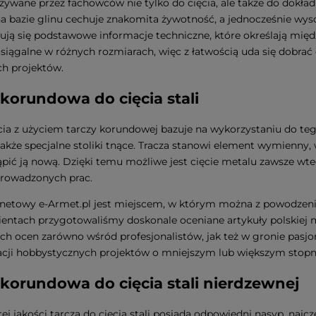
używane przez fachowców nie tylko do cięcia, ale także do dokł
 bazie glinu cechuje znakomita żywotność, a jednocześnie wysoka
dują się podstawowe informacje techniczne, które określają mi
osiągalne w różnych rozmiarach, więc z łatwością uda się dobra
h projektów.
 korundowa do cięcia stali
cia z użyciem tarczy korundowej bazuje na wykorzystaniu do tego
także specjalne stoliki tnące. Tracza stanowi element wymienny, 
ąpić ją nową. Dzięki temu możliwe jest cięcie metalu zawsze w
prowadzonych prac.
rnetowy e-Armet.pl jest miejscem, w którym można z powodzen
ientach przygotowaliśmy doskonale oceniane artykuły polskiej 
ch ocen zarówno wśród profesjonalistów, jak też w gronie pa
zacji hobbystycznych projektów o mniejszym lub większym stop
 korundowa do cięcia stali nierdzewnej
j jakości tarcza do cięcia stali posiada odpowiedni nasyp, najczę