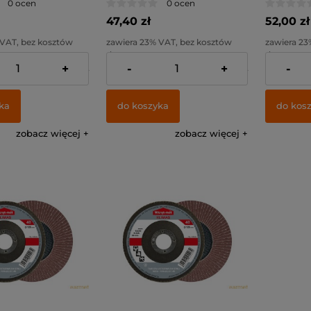
0 ocen
0 ocen
100 (5szt)
47,40 zł
52,00 zł
 VAT, bez kosztów
zawiera 23% VAT, bez kosztów
zawiera 23
dostawy
dostawy
+
-
+
-
30,08 zł
Cena netto:
38,54 zł
Cena netto
ka
do koszyka
do kos
zobacz więcej
zobacz więcej