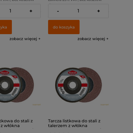
dostawy
+
-
+
:
82,93 zł
Cena netto:
27,07 zł
zyka
do koszyka
zobacz więcej
zobacz więcej
stkowa do stali z
Tarcza listkowa do stali z
 z włókna
talerzem z włókna
 TSL - 125 x 22 /
szklanego TSL - 125 x 22 / 40