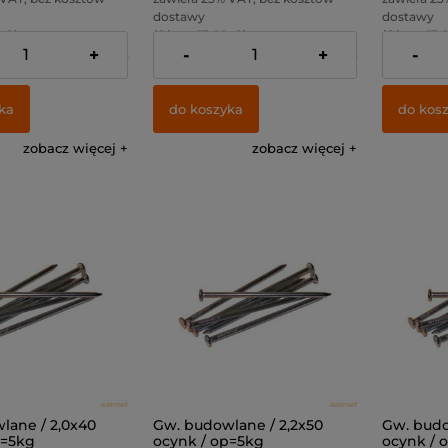
dostawy
dostawy
zł )
( 1 kg. = 13,00 zł )
( 1 kg. = 13,0
+
-
+
-
52,85 zł
Cena netto:
52,85 zł
Cena netto
ka
do koszyka
do kos
zobacz więcej
zobacz więcej
lane / 2,0x40
Gw. budowlane / 2,2x50
Gw. budo
p=5kg
ocynk / op=5kg
ocynk / 