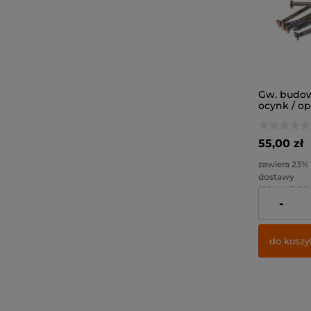
Gw. budow
ocynk / o
55,00 zł
zawiera 23%
dostawy
( 1 kg. = 11,00 
-
Cena netto:
do koszy