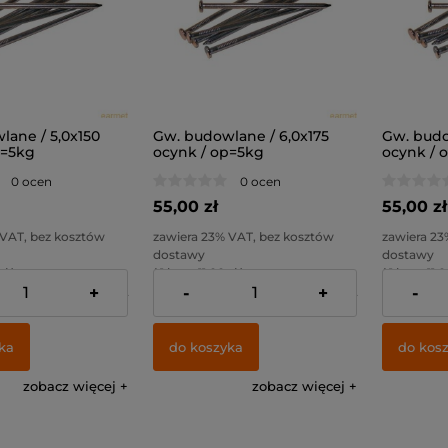
lane / 5,0x150
Gw. budowlane / 6,0x175
Gw. budo
p=5kg
ocynk / op=5kg
ocynk / 
0 ocen
0 ocen
55,00 zł
55,00 zł
 VAT, bez kosztów
zawiera 23% VAT, bez kosztów
zawiera 23
dostawy
dostawy
zł )
( 1 kg. = 11,00 zł )
( 1 kg. = 11,0
+
-
+
-
44,72 zł
Cena netto:
44,72 zł
Cena netto
ka
do koszyka
do kos
zobacz więcej
zobacz więcej