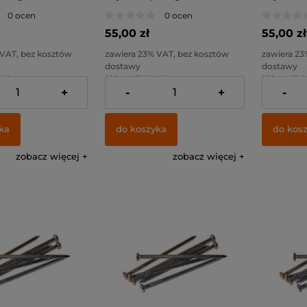
0 ocen
0 ocen
55,00 zł
55,00 zł
 VAT, bez kosztów
zawiera 23% VAT, bez kosztów
zawiera 23
dostawy
dostawy
zł )
( 1 kg. = 11,00 zł )
( 1 kg. = 11,0
+
-
+
-
44,72 zł
Cena netto:
44,72 zł
Cena netto
ka
do koszyka
do kos
zobacz więcej
zobacz więcej