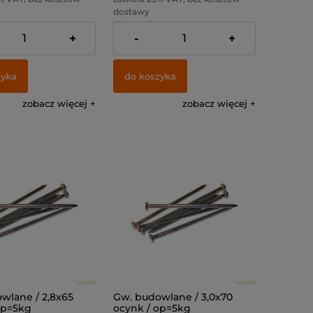
dostawy
0 zł )
( 1 kg. = 13,00 zł )
+
-
+
:
52,85 zł
Cena netto:
52,85 zł
zyka
do koszyka
zobacz więcej
zobacz więcej
wlane / 2,8x65
Gw. budowlane / 3,0x70
op=5kg
ocynk / op=5kg