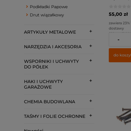
Podkładki Papowe
55,00 zł
Drut wiązałkowy
zawiera 23%
dostawy
ARTYKUŁY METALOWE
( 1 kg. = 11,00 
-
Cena netto:
NARZĘDZIA I AKCESORIA
do koszy
WSPORNIKI I UCHWYTY
DO PÓŁEK
HAKI I UCHWYTY
GARAŻOWE
CHEMIA BUDOWLANA
TAŚMY I FOLIE OCHRONNE
Nowości