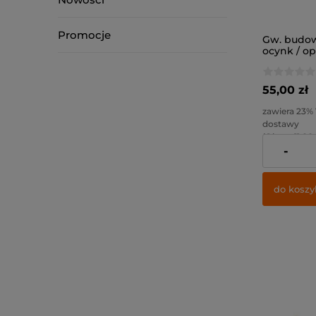
Promocje
Gw. budow
ocynk / o
55,00 zł
zawiera 23%
dostawy
( 1 kg. = 11,00 
-
Cena netto:
do koszy