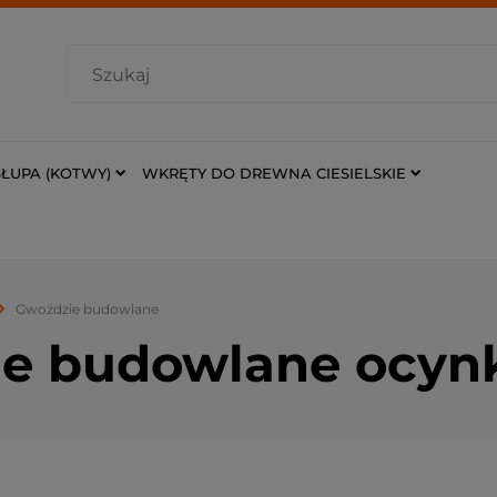
ŁUPA (KOTWY)
WKRĘTY DO DREWNA CIESIELSKIE
Gwoździe budowlane
ie budowlane ocy