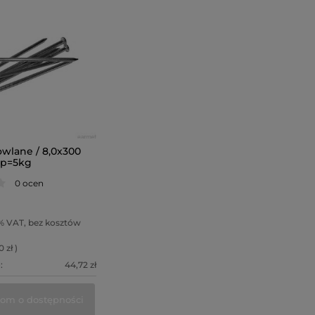
wlane / 8,0x300
op=5kg
0 ocen
% VAT, bez kosztów
0 zł )
:
44,72 zł
om o dostępności