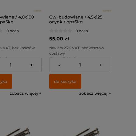
wlane / 4,0x100
Gw. budowlane / 4,5x125
op=5kg
ocynk / op=5kg
0 ocen
0 ocen
55,00 zł
% VAT, bez kosztów
zawiera 23% VAT, bez kosztów
dostawy
0 zł )
( 1 kg. = 11,00 zł )
+
-
+
:
44,72 zł
Cena netto:
44,72 zł
zyka
do koszyka
zobacz więcej
zobacz więcej