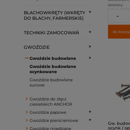
dostawy
( 1 kg. = 13,00 
BLACHOWKRĘTY (WKRĘTY
-
Cena netto:
DO BLACHY, FARMERSKIE)
do koszy
TECHNIKI ZAMOCOWAŃ
GWOŹDZIE
Gwoździe budowlane
Gwoździe budowlane
ocynkowane
Gwoździe budowlane
surowe
Gwoździe do złącz
ciesielskich ANCHOR
Gwoździe papowe
Gwoździe pierścieniowe
Gw. budow
ocynk / o
Gwoździe miedziane