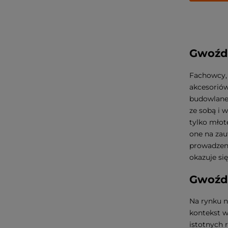
Gwoźd
Fachowcy, 
akcesoriów
budowlane.
ze sobą i 
tylko młot
one na zau
prowadzeni
okazuje s
Gwoźdz
Na rynku n
kontekst w
istotnych 