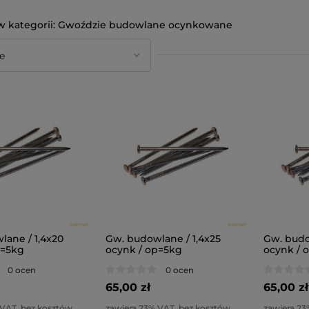
Gwoździe budowlane ocynkowane
lane / 1,4x20
Gw. budowlane / 1,4x25
Gw. budo
p=5kg
ocynk / op=5kg
ocynk / 
0 ocen
0 ocen
65,00 zł
65,00 zł
 VAT, bez kosztów
zawiera 23% VAT, bez kosztów
zawiera 23