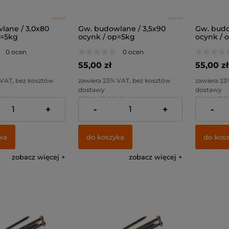
lane / 3,0x80
Gw. budowlane / 3,5x90
Gw. budo
p=5kg
ocynk / op=5kg
ocynk / 
0 ocen
0 ocen
55,00 zł
55,00 zł
 VAT, bez kosztów
zawiera 23% VAT, bez kosztów
zawiera 23
dostawy
dostawy
zł )
( 1 kg. = 11,00 zł )
( 1 kg. = 11,0
+
-
+
-
44,72 zł
Cena netto:
44,72 zł
Cena netto
ka
do koszyka
do kos
zobacz więcej
zobacz więcej