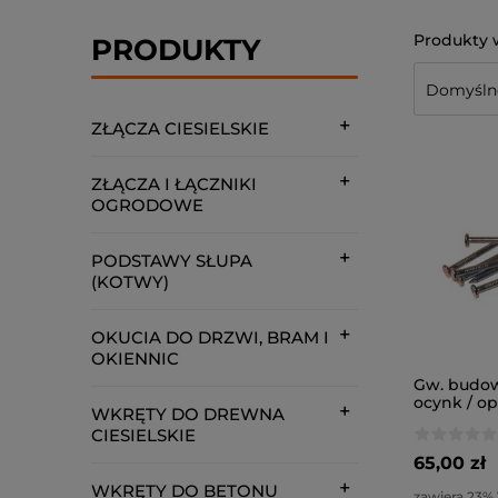
PRODUKTY
ZŁĄCZA CIESIELSKIE
ZŁĄCZA I ŁĄCZNIKI
OGRODOWE
PODSTAWY SŁUPA
(KOTWY)
OKUCIA DO DRZWI, BRAM I
OKIENNIC
Gw. budow
ocynk / o
WKRĘTY DO DREWNA
CIESIELSKIE
65,00 zł
WKRĘTY DO BETONU
zawiera 23%