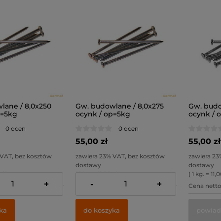
lane / 8,0x250
Gw. budowlane / 8,0x275
Gw. budo
p=5kg
ocynk / op=5kg
ocynk / 
0 ocen
0 ocen
55,00 zł
55,00 zł
 VAT, bez kosztów
zawiera 23% VAT, bez kosztów
zawiera 23
dostawy
dostawy
zł )
( 1 kg. = 11,00 zł )
( 1 kg. = 11,0
+
-
+
44,72 zł
Cena netto:
44,72 zł
Cena netto
ka
do koszyka
powiad