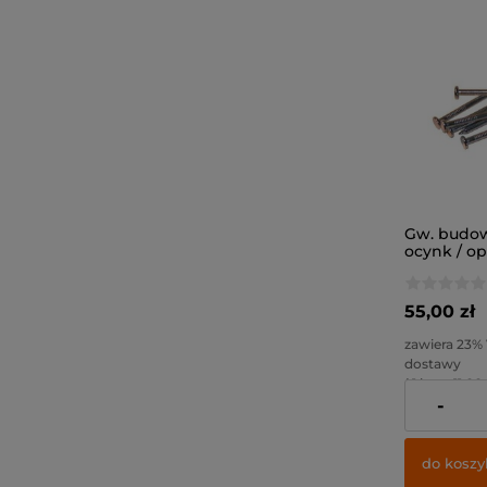
Gw. budow
ocynk / o
55,00 zł
zawiera 23%
dostawy
( 1 kg. = 11,00 
-
Cena netto:
do koszy