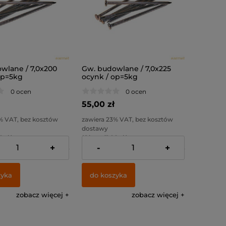
wlane / 7,0x200
Gw. budowlane / 7,0x225
op=5kg
ocynk / op=5kg
0 ocen
0 ocen
55,00 zł
% VAT, bez kosztów
zawiera 23% VAT, bez kosztów
dostawy
0 zł )
( 1 kg. = 11,00 zł )
+
-
+
:
44,72 zł
Cena netto:
44,72 zł
zyka
do koszyka
zobacz więcej
zobacz więcej