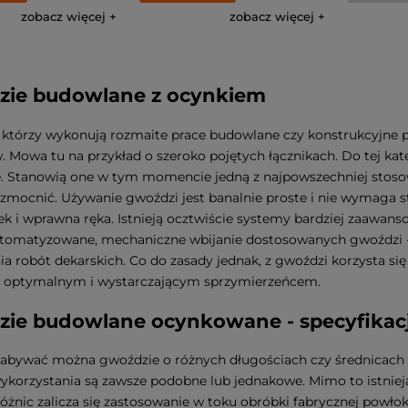
zobacz więcej
zobacz więcej
zie budowlane z ocynkiem
którzy wykonują rozmaite prace budowlane czy konstrukcyjne p
. Mowa tu na przykład o szeroko pojętych łącznikach. Do tej kate
 Stanowią one w tym momencie jedną z najpowszechniej stosowan
wzmocnić. Używanie gwoździ jest banalnie proste i nie wymaga st
ek i wprawna ręka. Istnieją ocztwiście systemy bardziej zaawans
tomatyzowane, mechaniczne wbijanie dostosowanych gwoździ - 
a robót dekarskich. Co do zasady jednak, z gwoździ korzysta si
ię optymalnym i wystarczającym sprzymierzeńcem.
ie budowlane ocynkowane - specyfikac
abywać można gwoździe o różnych długościach czy średnicach trz
ykorzystania są zawsze podobne lub jednakowe. Mimo to istnieją 
różnic zalicza się zastosowanie w toku obróbki fabrycznej powłok