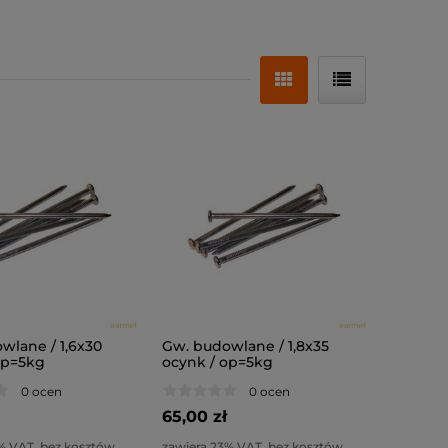
wlane / 1,6x30
Gw. budowlane / 1,8x35
op=5kg
ocynk / op=5kg
0 ocen
0 ocen
65,00 zł
% VAT, bez kosztów
zawiera 23% VAT, bez kosztów