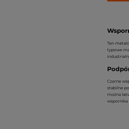
Wsporn
Ten metalo
typowe mak
industrial
Podpór
Czarne wsp
stabilne p
można łatw
wspornika 