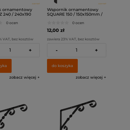
k ornamentowy
Wspornik ornamentowy
 240 / 240x190
SQUARE 150 / 150x150mm /
rny /
czarny matowy /
0 ocen
0 ocen
12,00 zł
% VAT, bez kosztów
zawiera 23% VAT, bez kosztów
dostawy
+
-
+
:
14,63 zł
Cena netto:
9,76 zł
zyka
do koszyka
zobacz więcej
zobacz więcej