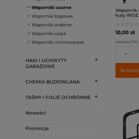
Wsporniki czarne
Wspornik
kuty WOZ 
Wsporniki brązowe
/ czarny /
Wsporniki srebrne
10,00 zł
Wsporniki szare
zawiera 23%
Wsporniki chromowane
dostawy
-
Cena netto:
HAKI I UCHWYTY
GARAŻOWE
do koszy
CHEMIA BUDOWLANA
TAŚMY I FOLIE OCHRONNE
Nowości
Promocje