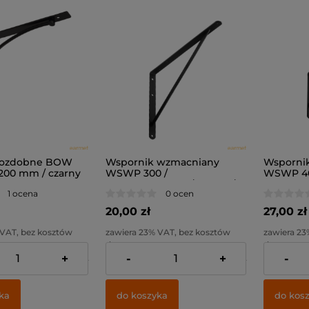
 ozdobne BOW
Wspornik wzmacniany
Wsporni
x200 mm / czarny
WSWP 300 /
WSWP 40
300x200x4,0mm / czarny /
400x250x
1 ocena
0 ocen
20,00 zł
27,00 zł
 VAT, bez kosztów
zawiera 23% VAT, bez kosztów
zawiera 23
dostawy
dostawy
+
-
+
-
12,20 zł
Cena netto:
16,26 zł
Cena netto
ka
do koszyka
do kos