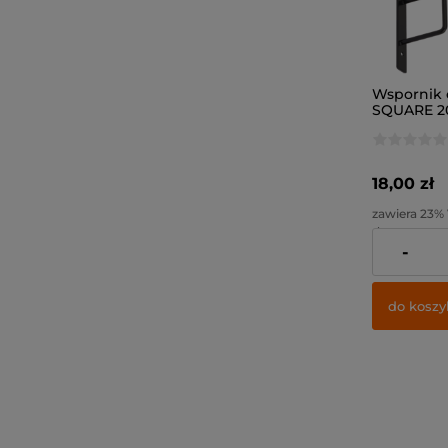
Wspornik
SQUARE 2
czarny ma
18,00 zł
zawiera 23%
dostawy
-
Cena netto:
do koszy