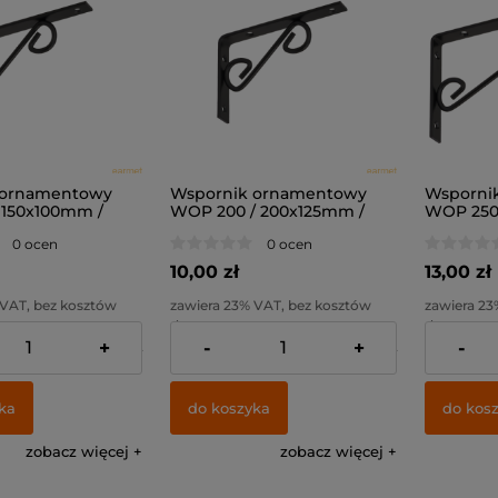
 ornamentowy
Wspornik ornamentowy
Wsporni
 150x100mm /
WOP 200 / 200x125mm /
WOP 250 
czarny /
czarny /
0 ocen
0 ocen
10,00 zł
13,00 zł
 VAT, bez kosztów
zawiera 23% VAT, bez kosztów
zawiera 23
dostawy
dostawy
+
-
+
-
7,32 zł
Cena netto:
8,13 zł
Cena netto
ka
do koszyka
do kos
zobacz więcej
zobacz więcej