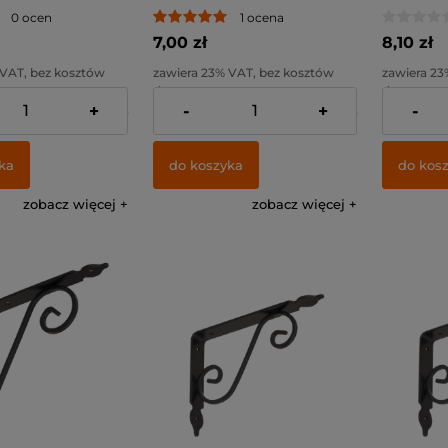
/ czarny /
200x150mm / czarny /
250x200m
0 ocen
1 ocena
7,00 zł
8,10 zł
 VAT, bez kosztów
zawiera 23% VAT, bez kosztów
zawiera 23
dostawy
dostawy
+
-
+
-
4,07 zł
Cena netto:
5,69 zł
Cena netto
ka
do koszyka
do kos
zobacz więcej
zobacz więcej