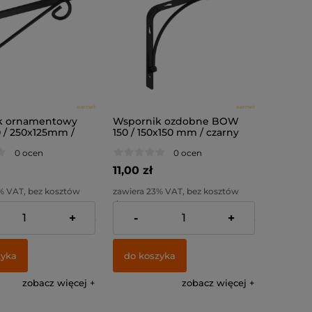
k ornamentowy
Wspornik ozdobne BOW
/ 250x125mm /
150 / 150x150 mm / czarny
matowy /
0 ocen
0 ocen
11,00 zł
% VAT, bez kosztów
zawiera 23% VAT, bez kosztów
dostawy
+
-
+
:
10,57 zł
Cena netto:
8,94 zł
zyka
do koszyka
zobacz więcej
zobacz więcej