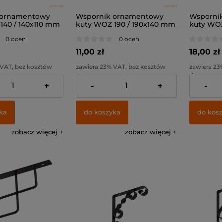
 ornamentowy
Wspornik ornamentowy
Wsporni
140 / 140x110 mm
kuty WOZ 190 / 190x140 mm
kuty WOZ
/ czarny /
mm / cza
0 ocen
0 ocen
11,00 zł
18,00 zł
 VAT, bez kosztów
zawiera 23% VAT, bez kosztów
zawiera 23
dostawy
dostawy
+
-
+
-
8,13 zł
Cena netto:
8,94 zł
Cena netto
ka
do koszyka
do kos
zobacz więcej
zobacz więcej