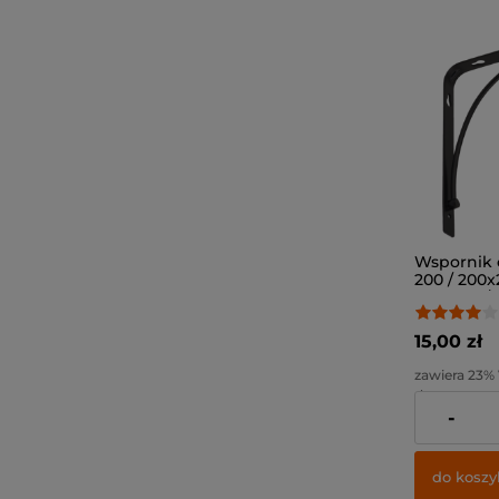
Wspornik
200 / 200
matowy /
15,00 zł
zawiera 23%
dostawy
-
Cena netto:
do koszy