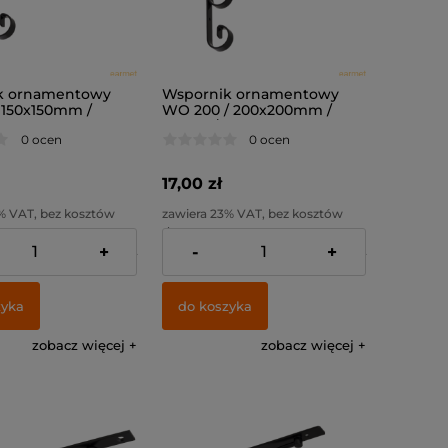
k ornamentowy
Wspornik ornamentowy
 150x150mm /
WO 200 / 200x200mm /
czarny /
0 ocen
0 ocen
17,00 zł
% VAT, bez kosztów
zawiera 23% VAT, bez kosztów
dostawy
+
-
+
:
9,76 zł
Cena netto:
13,82 zł
zyka
do koszyka
zobacz więcej
zobacz więcej