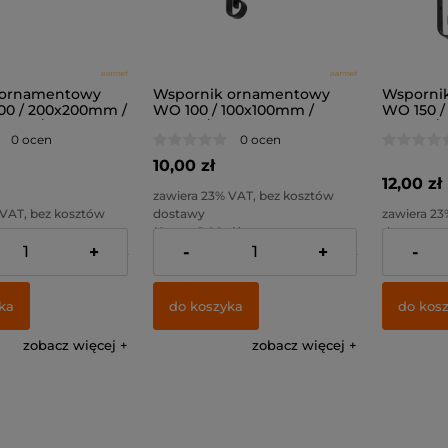
 ornamentowy
Wspornik ornamentowy
Wsporni
00 / 200x200mm /
WO 100 / 100x100mm /
WO 150 /
towy /
czarny /
czarny /
0 ocen
0 ocen
10,00 zł
12,00 zł
zawiera 23% VAT, bez kosztów
 VAT, bez kosztów
dostawy
zawiera 23
( 1 szt = 5,00 zł )
dostawy
+
-
+
-
14,63 zł
Cena netto:
8,13 zł
Cena netto
ka
do koszyka
do kos
zobacz więcej
zobacz więcej