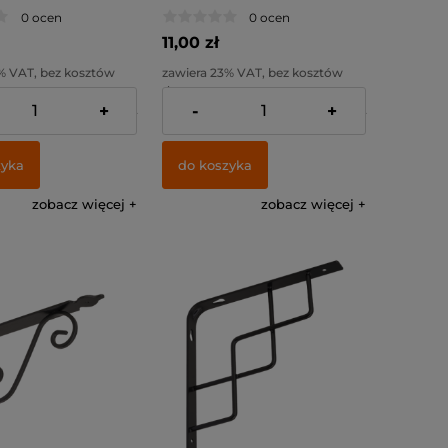
m / czarny /
300x250mm / czarny /
0 ocen
0 ocen
11,00 zł
% VAT, bez kosztów
zawiera 23% VAT, bez kosztów
dostawy
+
-
+
:
6,59 zł
Cena netto:
8,94 zł
zyka
do koszyka
zobacz więcej
zobacz więcej