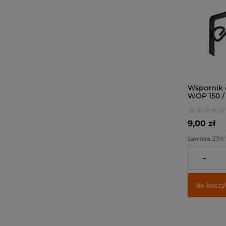
Wspornik
WOP 150 /
czarny /
9,00 zł
zawiera 23%
dostawy
-
Cena netto:
do koszy