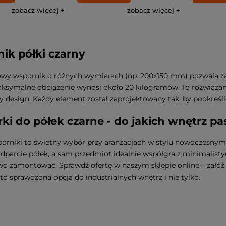
zobacz więcej
zobacz więcej
ik półki czarny
wy wspornik o różnych wymiarach (np. 200x150 mm) pozwala za
symalne obciążenie wynosi około 20 kilogramów. To rozwiązanie
ny design. Każdy element został zaprojektowany tak, by podkreś
ki do półek czarne - do jakich wnętrz pa
orniki to świetny wybór przy aranżacjach w stylu nowoczesnym
odparcie półek, a sam przedmiot idealnie współgra z minimalist
o zamontować. Sprawdź ofertę w naszym sklepie online – załóż k
to sprawdzona opcja do industrialnych wnętrz i nie tylko.