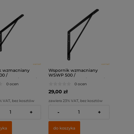
k wzmacniany
Wspornik wzmacniany
0 /
WSWP 500 /
4,0mm / czarny /
500x330x4,0mm / czarny /
0 ocen
0 ocen
29,00 zł
% VAT, bez kosztów
zawiera 23% VAT, bez kosztów
dostawy
+
-
+
:
21,95 zł
Cena netto:
23,58 zł
zyka
do koszyka