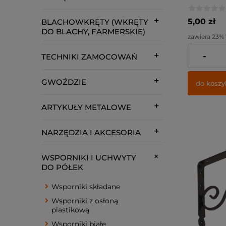
150x125mm 
5,00 zł
BLACHOWKRĘTY (WKRĘTY
DO BLACHY, FARMERSKIE)
zawiera 23%
dostawy
-
TECHNIKI ZAMOCOWAŃ
Cena netto:
GWOŹDZIE
do koszy
ARTYKUŁY METALOWE
NARZĘDZIA I AKCESORIA
WSPORNIKI I UCHWYTY
DO PÓŁEK
Wsporniki składane
Wsporniki z osłoną
plastikową
Wsporniki białe