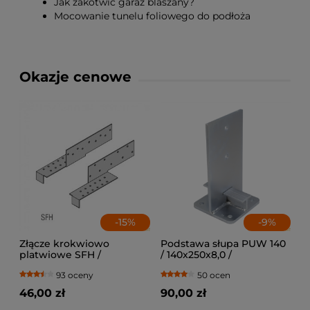
Jak zakotwić garaż blaszany?
Mocowanie tunelu foliowego do podłoża
Okazje cenowe
-
15
%
-
9
%
Złącze krokwiowo
Podstawa słupa PUW 140
platwiowe SFH /
/ 140x250x8,0 /
lewe+prawe
93 oceny
50 ocen
46,00 zł
90,00 zł