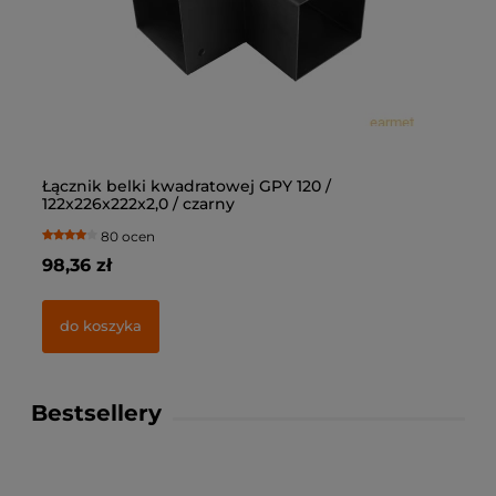
Łącznik belki kwadratowej GPY 120 /
Łą
122x226x222x2,0 / czarny
10
80 ocen
98,36 zł
69
do koszyka
Bestsellery