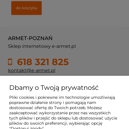
do koszyka
ARMET-POZNAŃ
Sklep internetowy e-armet.pl
618 321 825
kontakt@e-armet.pl
ul. Reglowa 13
Dbamy o Twoją prywatność
60-113 Poznań
Pliki cookies i pokrewne im technologie umożliwiają
poprawne działanie strony i pomagają nam
dostosować ofertę do Twoich potrzeb. Możesz
Moje konto
zaakceptować wykorzystanie przez nas wszystkich
tych plików i przejść do sklepu lub dostosować użycie
plików do swoich preferencji, wybierając opcję
Płatność i dostawa
"Dostosuj zgody".