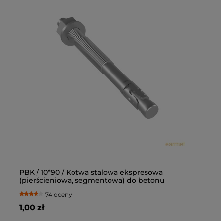
PBK / 10*90 / Kotwa stalowa ekspresowa
Ką
(pierścieniowa, segmentowa) do betonu
op
74 oceny
1,00 zł
77