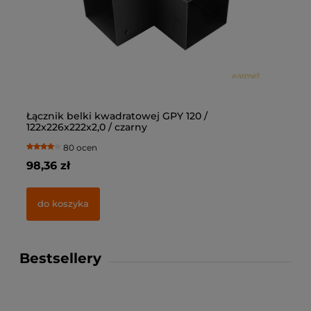
Łącznik belki kwadratowej GPY 120 /
Łą
122x226x222x2,0 / czarny
10
80 ocen
98,36 zł
69
do koszyka
Bestsellery