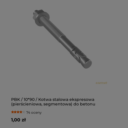
PBK / 10*90 / Kotwa stalowa ekspresowa
Ką
(pierścieniowa, segmentowa) do betonu
op
74 oceny
1,00 zł
77