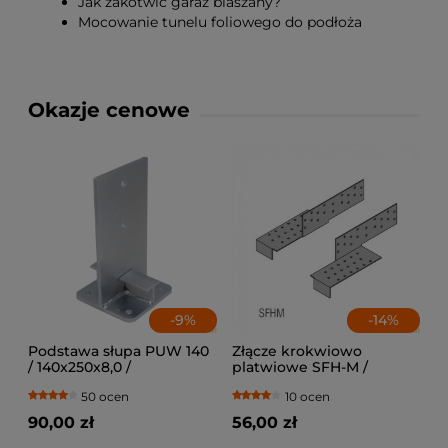
Jak zakotwić garaż blaszany?
Mocowanie tunelu foliowego do podłoża
Okazje cenowe
-
9
%
-
14
%
Podstawa słupa PUW 140
Złącze krokwiowo
/ 140x250x8,0 /
platwiowe SFH-M /
lewe+prawe
50 ocen
10 ocen
90,00 zł
56,00 zł