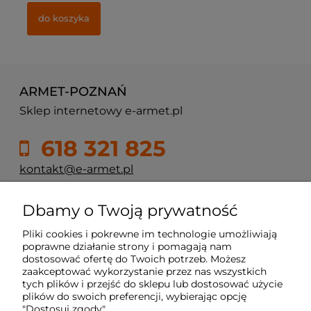
do koszyka
ARMET-POZNAŃ
Sklep internetowy e-armet.pl
618 321 825
kontakt@e-armet.pl
ul. Reglowa 13
Dbamy o Twoją prywatność
60-113 Poznań
Pliki cookies i pokrewne im technologie umożliwiają
poprawne działanie strony i pomagają nam
dostosować ofertę do Twoich potrzeb. Możesz
Moje konto
zaakceptować wykorzystanie przez nas wszystkich
tych plików i przejść do sklepu lub dostosować użycie
plików do swoich preferencji, wybierając opcję
Płatność i dostawa
"Dostosuj zgody".