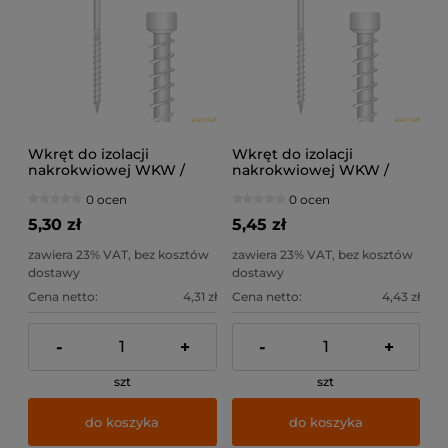
Wkręt do izolacji
Wkręt do izolacji
nakrokwiowej WKW /
nakrokwiowej WKW /
8x300 / łeb walcowy
8x330 / łeb walcowy
0 ocen
0 ocen
5,30 zł
5,45 zł
zawiera 23% VAT, bez kosztów
zawiera 23% VAT, bez kosztów
dostawy
dostawy
Cena netto:
4,31 zł
Cena netto:
4,43 zł
-
+
-
+
szt
szt
do koszyka
do koszyka