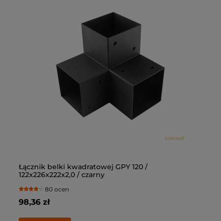
Łącznik belki kwadratowej GPY 120 /
Łą
122x226x222x2,0 / czarny
10
80 ocen
98,36 zł
69