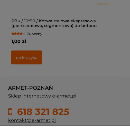
PBK / 10*90 / Kotwa stalowa ekspresowa
Ką
(pierścieniowa, segmentowa) do betonu
op
74 oceny
1,00 zł
77
do koszyka
ARMET-POZNAŃ
Sklep internetowy e-armet.pl
618 321 825
kontakt@e-armet.pl