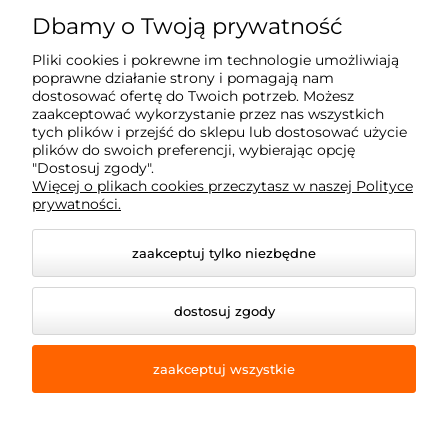
ul. Reglowa 13
Dbamy o Twoją prywatność
60-113 Poznań
Pliki cookies i pokrewne im technologie umożliwiają
poprawne działanie strony i pomagają nam
dostosować ofertę do Twoich potrzeb. Możesz
Moje konto
zaakceptować wykorzystanie przez nas wszystkich
tych plików i przejść do sklepu lub dostosować użycie
plików do swoich preferencji, wybierając opcję
Płatność i dostawa
"Dostosuj zgody".
Więcej o plikach cookies przeczytasz w naszej Polityce
prywatności.
Informacje
zaakceptuj tylko niezbędne
Dojazd z okolic
dostosuj zgody
zaakceptuj wszystkie
© 2026 e-armet.pl. Wszelkie prawa zastrzeżone.
Styl graficzny i aplikacje ShopGadget.pl
Sklep
internetowy Shoper Premium