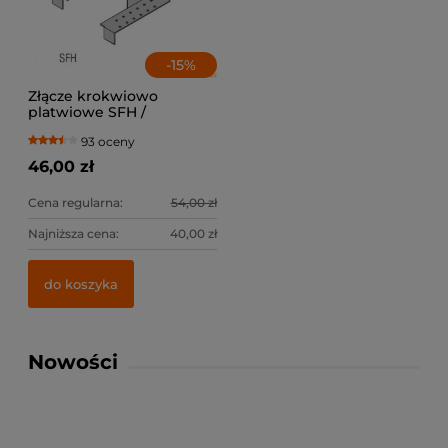
-
15
%
Złącze krokwiowo
platwiowe SFH /
lewe+prawe
93 oceny
46,00 zł
Cena regularna:
54,00 zł
Najniższa cena:
40,00 zł
do koszyka
Nowości