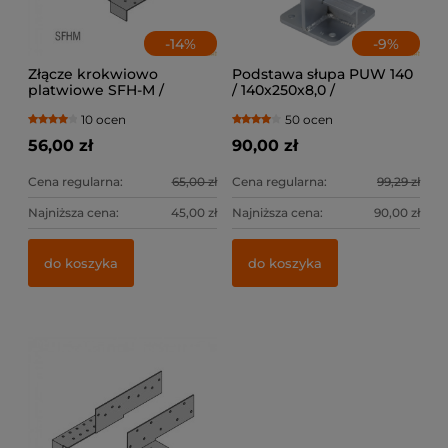
-
14
%
-
9
%
Złącze krokwiowo
Podstawa słupa PUW 140
platwiowe SFH-M /
/ 140x250x8,0 /
lewe+prawe
10 ocen
50 ocen
56,00 zł
90,00 zł
Cena regularna:
65,00 zł
Cena regularna:
99,29 zł
Najniższa cena:
45,00 zł
Najniższa cena:
90,00 zł
do koszyka
do koszyka