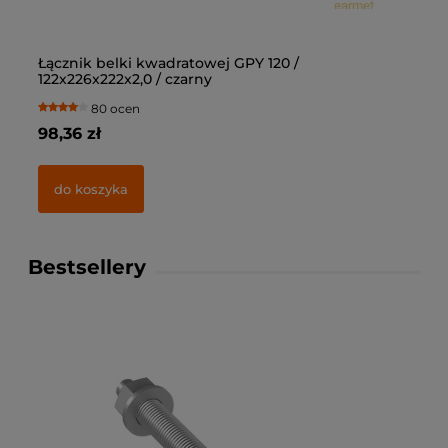
Łącznik belki kwadratowej GPY 120 /
Łą
122x226x222x2,0 / czarny
10
80 ocen
98,36 zł
69
do koszyka
Bestsellery