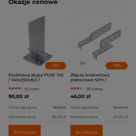
Okazje cenowe
-
9
%
-
15
%
Podstawa słupa PUW 140
Złącze krokwiowo
/ 140x250x8,0 /
platwiowe SFH /
lewe+prawe
50 ocen
93 oceny
90,00 zł
46,00 zł
Cena regularna:
99,29 zł
Cena regularna:
54,00 zł
Najniższa cena:
90,00 zł
Najniższa cena:
40,00 zł
do koszyka
do koszyka