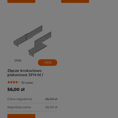
-
14
%
Złącze krokwiowo
platwiowe SFH-M /
lewe+prawe
10 ocen
56,00 zł
Cena regularna:
65,00 zł
Najniższa cena:
45,00 zł