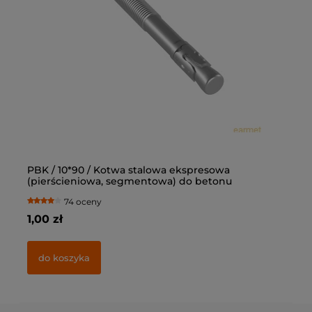
PBK / 10*90 / Kotwa stalowa ekspresowa
Ką
(pierścieniowa, segmentowa) do betonu
op
74 oceny
1,00 zł
77
do koszyka