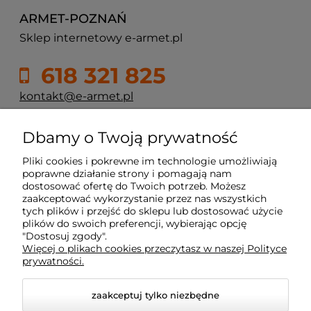
ARMET-POZNAŃ
Sklep internetowy e-armet.pl
618 321 825
kontakt@e-armet.pl
ul. Reglowa 13
Dbamy o Twoją prywatność
60-113 Poznań
Pliki cookies i pokrewne im technologie umożliwiają
poprawne działanie strony i pomagają nam
dostosować ofertę do Twoich potrzeb. Możesz
Moje konto
zaakceptować wykorzystanie przez nas wszystkich
tych plików i przejść do sklepu lub dostosować użycie
plików do swoich preferencji, wybierając opcję
Płatność i dostawa
"Dostosuj zgody".
Więcej o plikach cookies przeczytasz w naszej Polityce
prywatności.
Informacje
zaakceptuj tylko niezbędne