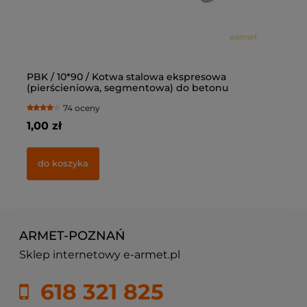
PBK / 10*90 / Kotwa stalowa ekspresowa
Ką
(pierścieniowa, segmentowa) do betonu
op
74 oceny
1,00 zł
77
do koszyka
ARMET-POZNAŃ
Sklep internetowy e-armet.pl
618 321 825