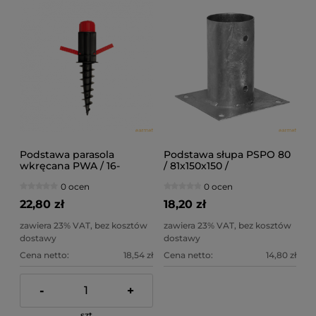
Podstawa parasola
Podstawa słupa PSPO 80
wkręcana PWA / 16-
/ 81x150x150 /
32x380 / świder do
0 ocen
0 ocen
parasola ogrodowego
22,80 zł
18,20 zł
zawiera 23% VAT, bez kosztów
zawiera 23% VAT, bez kosztów
dostawy
dostawy
Cena netto:
18,54 zł
Cena netto:
14,80 zł
-
+
szt