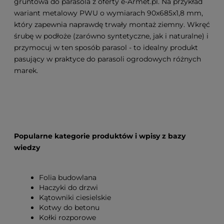
gruntowa do parasola z oferty e-Armet.pl. Na przykład
wariant metalowy PWU o wymiarach 90x685x1,8 mm,
który zapewnia naprawdę trwały montaż ziemny. Wkręć
śrubę w podłoże (zarówno syntetyczne, jak i naturalne) i
przymocuj w ten sposób parasol - to idealny produkt
pasujący w praktyce do parasoli ogrodowych różnych
marek.
Popularne kategorie produktów i wpisy z bazy
wiedzy
Folia budowlana
Haczyki do drzwi
Kątowniki ciesielskie
Kotwy do betonu
Kołki rozporowe