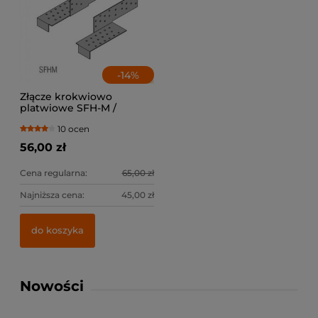
-
14
%
Złącze krokwiowo
platwiowe SFH-M /
lewe+prawe
10 ocen
56,00 zł
Cena regularna:
65,00 zł
Najniższa cena:
45,00 zł
do koszyka
Nowości