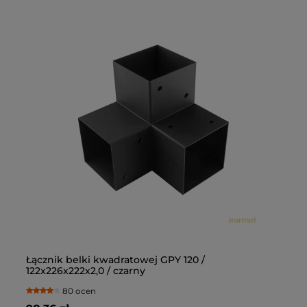
Łącznik belki kwadratowej GPY 120 /
Łą
122x226x222x2,0 / czarny
10
80 ocen