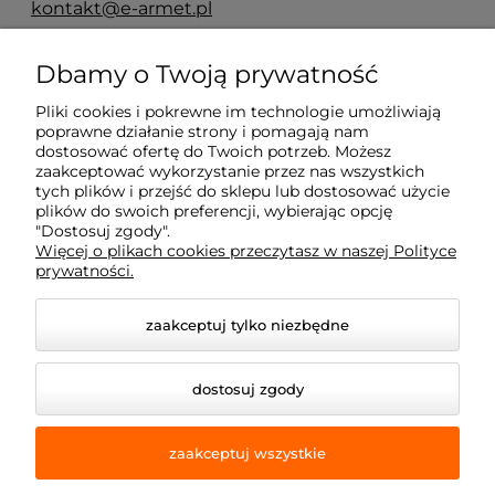
kontakt@e-armet.pl
ul. Reglowa 13
Dbamy o Twoją prywatność
60-113 Poznań
Pliki cookies i pokrewne im technologie umożliwiają
poprawne działanie strony i pomagają nam
dostosować ofertę do Twoich potrzeb. Możesz
Moje konto
zaakceptować wykorzystanie przez nas wszystkich
tych plików i przejść do sklepu lub dostosować użycie
plików do swoich preferencji, wybierając opcję
Płatność i dostawa
"Dostosuj zgody".
Więcej o plikach cookies przeczytasz w naszej Polityce
prywatności.
Informacje
zaakceptuj tylko niezbędne
Dojazd z okolic
dostosuj zgody
zaakceptuj wszystkie
© 2026 e-armet.pl. Wszelkie prawa zastrzeżone.