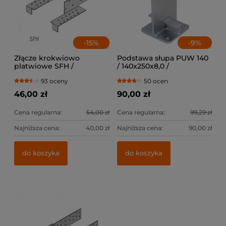
-
15
%
-
9
%
Złącze krokwiowo
Podstawa słupa PUW 140
platwiowe SFH /
/ 140x250x8,0 /
lewe+prawe
93 oceny
50 ocen
46,00 zł
90,00 zł
Cena regularna:
54,00 zł
Cena regularna:
99,29 zł
Najniższa cena:
40,00 zł
Najniższa cena:
90,00 zł
do koszyka
do koszyka