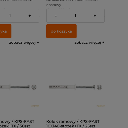
dostawy
 zł )
( 1 szt = 1,22 zł )
+
-
+
:
43,09 zł
Cena netto:
49,59 zł
zyka
do koszyka
zobacz więcej
zobacz więcej
mowy / KPS-FAST
Kołek ramowy / KPS-FAST
ożek+TX / 50szt
10X140-stożek+TX / 25szt