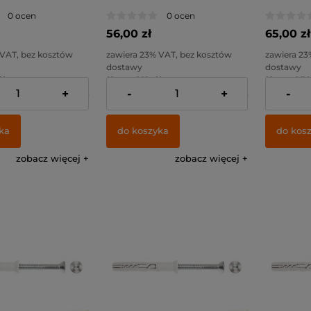
0 ocen
0 ocen
56,00 zł
65,00 zł
 VAT, bez kosztów
zawiera 23% VAT, bez kosztów
zawiera 23
dostawy
dostawy
ł )
( 1 szt = 1,12 zł )
( 1 szt = 1,30
+
-
+
-
57,72 zł
Cena netto:
45,53 zł
Cena netto
ka
do koszyka
do kos
zobacz więcej
zobacz więcej