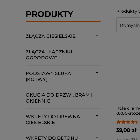
PRODUKTY
ZŁĄCZA CIESIELSKIE
ZŁĄCZA I ŁĄCZNIKI
OGRODOWE
PODSTAWY SŁUPA
(KOTWY)
OKUCIA DO DRZWI, BRAM I
OKIENNIC
Kołek ram
8X60-stoże
WKRĘTY DO DREWNA
CIESIELSKIE
39,00 zł
WKRĘTY DO BETONU
zawiera 23%