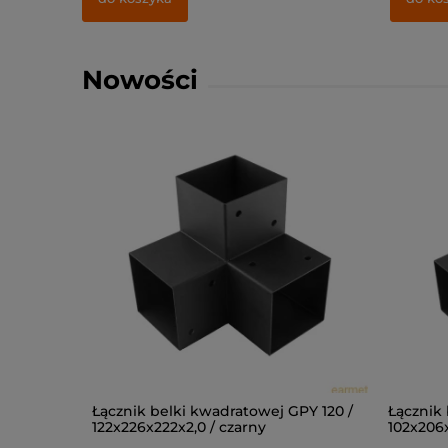
Nowości
rodowej
Łącznik belki kwadratowej GPY 120 /
Łącznik 
 szt
122x226x222x2,0 / czarny
102x206x