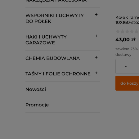
WSPORNIKI I UCHWYTY
Kołek ram
DO PÓŁEK
10X160-sto
HAKI I UCHWYTY
43,00 zł
GARAŻOWE
zawiera 23%
dostawy
CHEMIA BUDOWLANA
( 1 szt = 1,72 zł
-
Cena netto:
TAŚMY I FOLIE OCHRONNE
do koszy
Nowości
Promocje