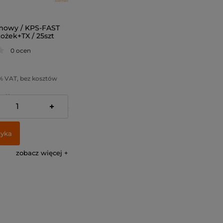
mowy / KPS-FAST
ożek+TX / 25szt
0 ocen
% VAT, bez kosztów
 zł )
+
:
51,22 zł
zyka
zobacz więcej