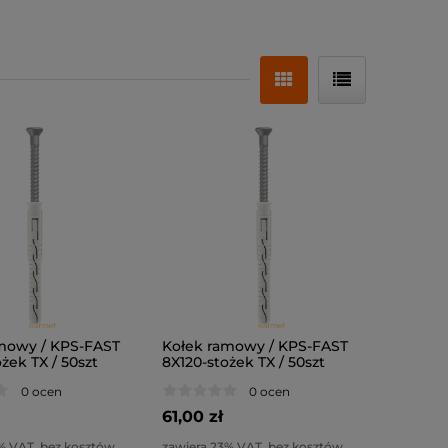
mowy / KPS-FAST
Kołek ramowy / KPS-FAST
żek TX / 50szt
8X120-stożek TX / 50szt
0 ocen
0 ocen
61,00 zł
% VAT, bez kosztów
zawiera 23% VAT, bez kosztów