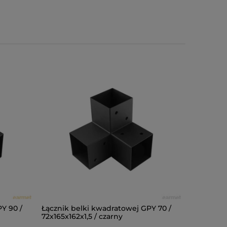
Y 90 /
Łącznik belki kwadratowej GPY 70 /
Łącznik b
72x165x162x1,5 / czarny
122x266x3