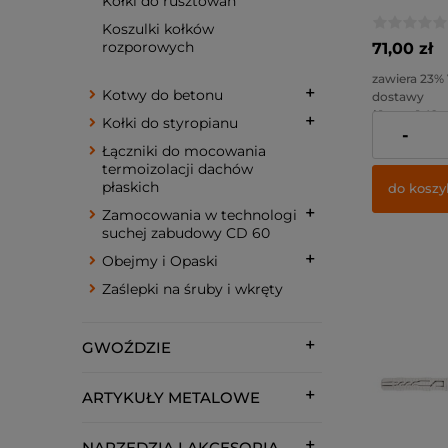
Kołki do rusztowań
Koszulki kołków
rozporowych
71,00 zł
zawiera 23%
Kotwy do betonu
dostawy
( 1 szt = 1,42 z
Kołki do styropianu
-
Cena netto:
Łączniki do mocowania
termoizolacji dachów
płaskich
do koszy
Zamocowania w technologi
suchej zabudowy CD 60
Obejmy i Opaski
Zaślepki na śruby i wkręty
GWOŹDZIE
ARTYKUŁY METALOWE
NARZĘDZIA I AKCESORIA