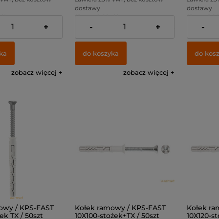
dostawy
dostawy
ł )
( 1 szt = 0,88 zł )
( 1 szt = 1,06
+
-
+
-
31,71 zł
Cena netto:
35,77 zł
Cena netto
ka
do koszyka
do kos
zobacz więcej
zobacz więcej
owy / KPS-FAST
Kołek ramowy / KPS-FAST
Kołek ra
ek TX / 50szt
10X100-stożek+TX / 50szt
10X120-st