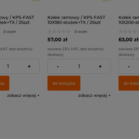
owy / KPS-FAST
Kołek ramowy / KPS-FAST
Kołek ra
żek+TX / 25szt
10X180-stożek+TX / 25szt
10X200-st
0 ocen
0 ocen
57,00 zł
63,00 zł
 VAT, bez kosztów
zawiera 23% VAT, bez kosztów
zawiera 23
dostawy
dostawy
 )
( 1 szt = 2,28 zł )
( 1 szt = 2,52
+
-
+
-
34,96 zł
Cena netto:
46,34 zł
Cena netto
ka
do koszyka
do kos
zobacz więcej
zobacz więcej