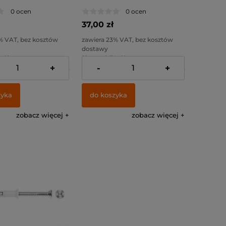
0 ocen
0 ocen
37,00 zł
% VAT, bez kosztów
zawiera 23% VAT, bez kosztów
dostawy
 zł )
( 1 szt = 0,74 zł )
+
-
+
:
52,85 zł
Cena netto:
30,08 zł
zyka
do koszyka
zobacz więcej
zobacz więcej