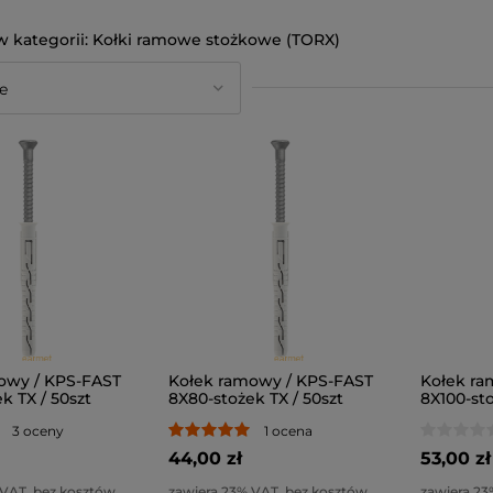
Kołki ramowe stożkowe (TORX)
owy / KPS-FAST
Kołek ramowy / KPS-FAST
Kołek ra
k TX / 50szt
8X80-stożek TX / 50szt
8X100-sto
3 oceny
1 ocena
44,00 zł
53,00 zł
 VAT, bez kosztów
zawiera 23% VAT, bez kosztów
zawiera 23