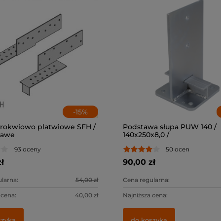
-
15
%
krokwiowo platwiowe SFH /
Podstawa słupa PUW 140 /
rawe
140x250x8,0 /
93 oceny
50 ocen
ł
90,00 zł
larna:
54,00 zł
Cena regularna:
 cena:
40,00 zł
Najniższa cena:
szyka
do koszyka