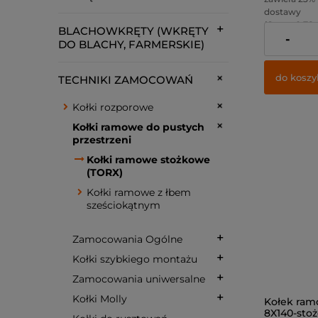
dostawy
( 1 szt = 0,78 z
BLACHOWKRĘTY (WKRĘTY
-
Cena netto:
DO BLACHY, FARMERSKIE)
do koszy
TECHNIKI ZAMOCOWAŃ
Kołki rozporowe
Kołki ramowe do pustych
przestrzeni
Kołki ramowe stożkowe
(TORX)
Kołki ramowe z łbem
sześciokątnym
Zamocowania Ogólne
Kołki szybkiego montażu
Zamocowania uniwersalne
Kołki Molly
Kołek ram
8X140-stoż