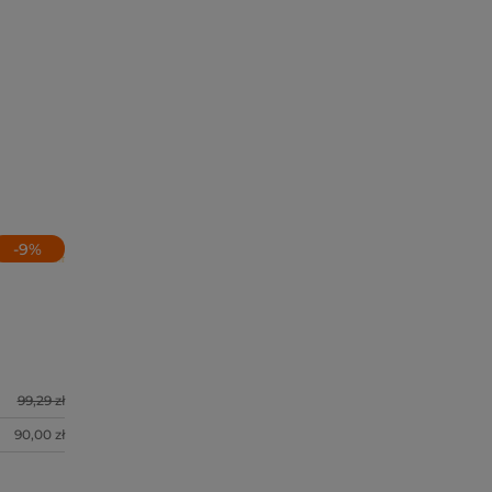
-
9
%
99,29 zł
90,00 zł