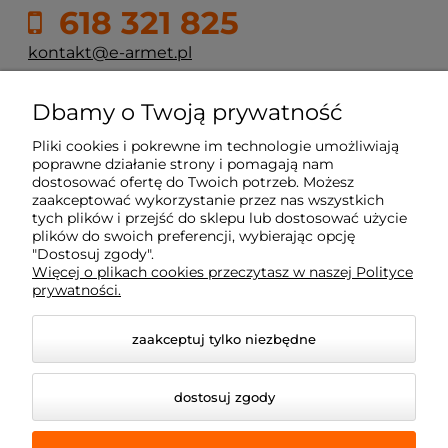
618 321 825
kontakt@e-armet.pl
ul. Reglowa 13
Dbamy o Twoją prywatność
60-113 Poznań
Pliki cookies i pokrewne im technologie umożliwiają
poprawne działanie strony i pomagają nam
dostosować ofertę do Twoich potrzeb. Możesz
Moje konto
zaakceptować wykorzystanie przez nas wszystkich
tych plików i przejść do sklepu lub dostosować użycie
plików do swoich preferencji, wybierając opcję
Płatność i dostawa
"Dostosuj zgody".
Więcej o plikach cookies przeczytasz w naszej Polityce
prywatności.
Informacje
zaakceptuj tylko niezbędne
Dojazd z okolic
dostosuj zgody