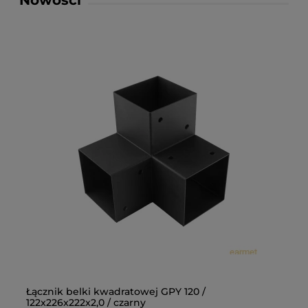
Nowości
Łącznik belki kwadratowej GPY 120 /
Łą
122x226x222x2,0 / czarny
10