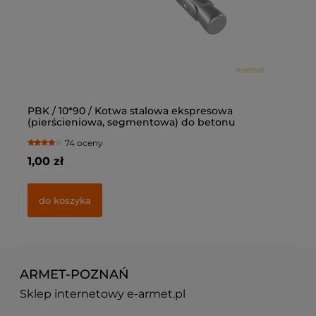
PBK / 10*90 / Kotwa stalowa ekspresowa
Ką
(pierścieniowa, segmentowa) do betonu
op
74 oceny
1,00 zł
77
do koszyka
ARMET-POZNAŃ
Sklep internetowy e-armet.pl