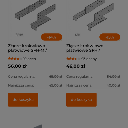
-
14
%
-
15
%
Złącze krokwiowo
Złącze krokwiowo
platwiowe SFH-M /
platwiowe SFH /
lewe+prawe
lewe+prawe
10 ocen
93 oceny
56,00 zł
46,00 zł
Cena regularna:
65,00 zł
Cena regularna:
54,00 zł
Najniższa cena:
45,00 zł
Najniższa cena:
40,00 zł
do koszyka
do koszyka