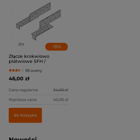
-
15
%
Złącze krokwiowo
platwiowe SFH /
lewe+prawe
93 oceny
46,00 zł
Cena regularna:
54,00 zł
Najniższa cena:
40,00 zł
do koszyka
Nowości