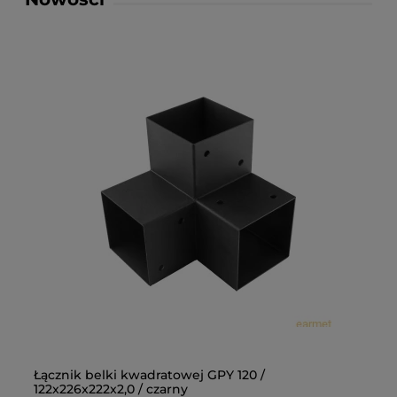
Łącznik belki kwadratowej GPY 120 /
Łą
122x226x222x2,0 / czarny
10