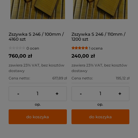
Zszywka S 246 / 100mm /
Zszywka S 246 / 110mm /
4160 szt
1200 szt
0 ocen
1 ocena
760,00 zł
240,00 zł
zawiera 23% VAT, bez kosztów
zawiera 23% VAT, bez kosztów
dostawy
dostawy
Cena netto:
617,89 zł
Cena netto:
195,12 zł
-
+
-
+
op.
op.
do koszyka
do koszyka