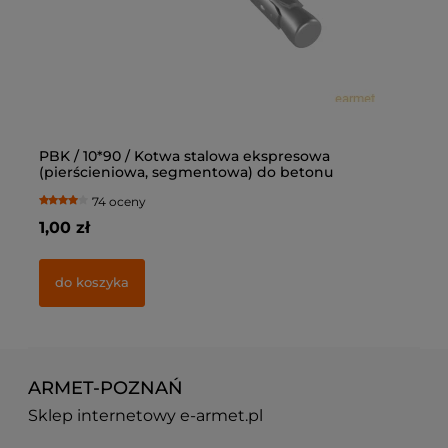
PBK / 10*90 / Kotwa stalowa ekspresowa
Ką
(pierścieniowa, segmentowa) do betonu
op
74 oceny
1,00 zł
77
do koszyka
ARMET-POZNAŃ
Sklep internetowy e-armet.pl