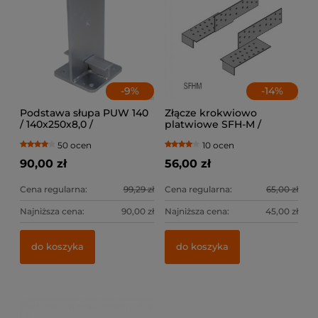
-
9
%
-
14
%
Podstawa słupa PUW 140
Złącze krokwiowo
/ 140x250x8,0 /
platwiowe SFH-M /
lewe+prawe
50 ocen
10 ocen
90,00 zł
56,00 zł
Cena regularna:
99,29 zł
Cena regularna:
65,00 zł
Najniższa cena:
90,00 zł
Najniższa cena:
45,00 zł
do koszyka
do koszyka