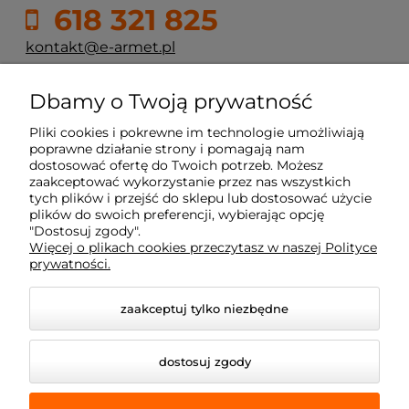
618 321 825
kontakt@e-armet.pl
ul. Reglowa 13
Dbamy o Twoją prywatność
60-113 Poznań
Pliki cookies i pokrewne im technologie umożliwiają
poprawne działanie strony i pomagają nam
dostosować ofertę do Twoich potrzeb. Możesz
Moje konto
zaakceptować wykorzystanie przez nas wszystkich
tych plików i przejść do sklepu lub dostosować użycie
plików do swoich preferencji, wybierając opcję
Płatność i dostawa
"Dostosuj zgody".
Więcej o plikach cookies przeczytasz w naszej Polityce
prywatności.
Informacje
zaakceptuj tylko niezbędne
Dojazd z okolic
dostosuj zgody