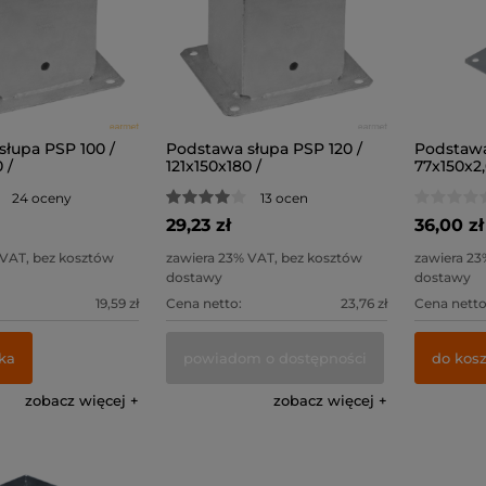
łupa PSP 100 /
Podstawa słupa PSP 120 /
Podstawa
 /
121x150x180 /
77x150x2,
24 oceny
13 ocen
29,23 zł
36,00 zł
 VAT, bez kosztów
zawiera 23% VAT, bez kosztów
zawiera 23
dostawy
dostawy
19,59 zł
Cena netto:
23,76 zł
Cena netto
ka
powiadom o dostępności
do kos
zobacz więcej
zobacz więcej