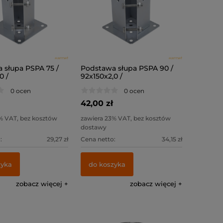
 słupa PSPA 75 /
Podstawa słupa PSPA 90 /
0 /
92x150x2,0 /
0 ocen
0 ocen
42,00 zł
% VAT, bez kosztów
zawiera 23% VAT, bez kosztów
dostawy
:
29,27 zł
Cena netto:
34,15 zł
zyka
do koszyka
zobacz więcej
zobacz więcej