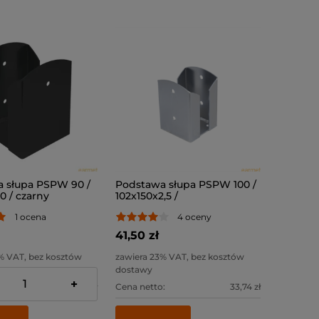
 słupa PSPW 90 /
Podstawa słupa PSPW 100 /
0 / czarny
102x150x2,5 /
1 ocena
4 oceny
41,50 zł
% VAT, bez kosztów
zawiera 23% VAT, bez kosztów
dostawy
+
:
28,46 zł
Cena netto:
33,74 zł