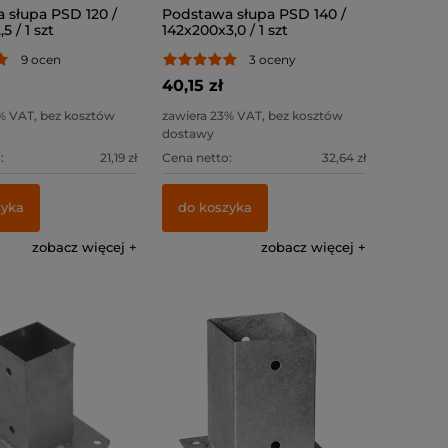
 słupa PSD 120 /
Podstawa słupa PSD 140 /
5 / 1 szt
142x200x3,0 / 1 szt
9 ocen
3 oceny
40,15 zł
% VAT, bez kosztów
zawiera 23% VAT, bez kosztów
dostawy
:
21,19 zł
Cena netto:
32,64 zł
zyka
do koszyka
zobacz więcej
zobacz więcej