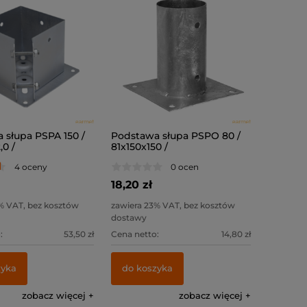
 słupa PSPA 150 /
Podstawa słupa PSPO 80 /
,0 /
81x150x150 /
4 oceny
0 ocen
18,20 zł
% VAT, bez kosztów
zawiera 23% VAT, bez kosztów
dostawy
:
53,50 zł
Cena netto:
14,80 zł
zyka
do koszyka
zobacz więcej
zobacz więcej