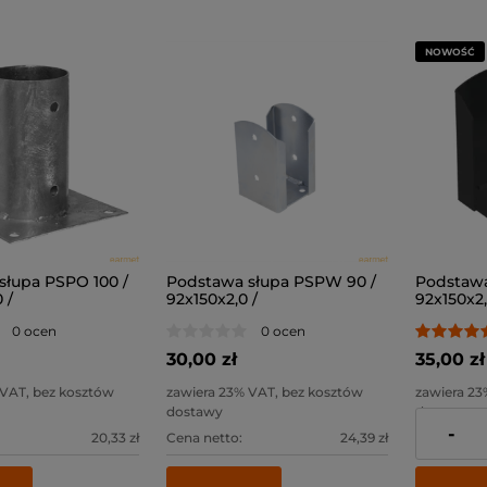
NOWOŚĆ
słupa PSPO 100 /
Podstawa słupa PSPW 90 /
Podstawa
 /
92x150x2,0 /
92x150x2,
0 ocen
0 ocen
30,00 zł
35,00 zł
 VAT, bez kosztów
zawiera 23% VAT, bez kosztów
zawiera 23
dostawy
dostawy
-
20,33 zł
Cena netto:
24,39 zł
Cena netto