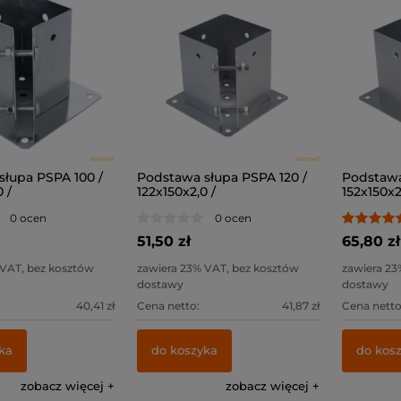
słupa PSPA 100 /
Podstawa słupa PSPA 120 /
Podstawa
 /
122x150x2,0 /
152x150x2
0 ocen
0 ocen
51,50 zł
65,80 zł
 VAT, bez kosztów
zawiera 23% VAT, bez kosztów
zawiera 23
dostawy
dostawy
40,41 zł
Cena netto:
41,87 zł
Cena netto
ka
do koszyka
do kos
zobacz więcej
zobacz więcej