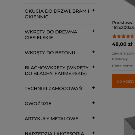
OKUCIA DO DRZWI, BRAM I
OKIENNIC
Podstawa 
162x200x3,0
WKRĘTY DO DREWNA
CIESIELSKIE
48,00 zł
WKRĘTY DO BETONU
zawiera 23%
dostawy
Cena netto:
BLACHOWKRĘTY (WKRĘTY
DO BLACHY, FARMERSKIE)
do koszy
TECHNIKI ZAMOCOWAŃ
GWOŹDZIE
ARTYKUŁY METALOWE
NARZĘDZIA I AKCESORIA