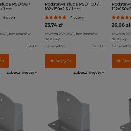
słupa PSD 90 /
Podstawa słupa PSD 100 /
Podstawa
/ 1 szt
102x150x2,5 / 1 szt
122x150x2,
6 ocen
4 oceny
23,74 zł
26,06 zł
 VAT, bez kosztów
zawiera 23% VAT, bez kosztów
zawiera 23
dostawy
dostawy
15,40 zł
Cena netto:
19,30 zł
Cena netto
ka
do koszyka
do kos
zobacz więcej
zobacz więcej