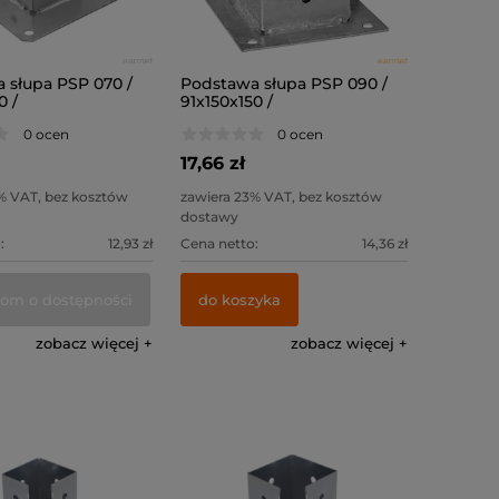
 słupa PSP 070 /
Podstawa słupa PSP 090 /
0 /
91x150x150 /
0 ocen
0 ocen
17,66 zł
% VAT, bez kosztów
zawiera 23% VAT, bez kosztów
dostawy
:
12,93 zł
Cena netto:
14,36 zł
om o dostępności
do koszyka
zobacz więcej
zobacz więcej