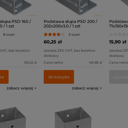
słupa PSD 160 /
Podstawa słupa PSD 200 /
Podstawa
 / 1 szt
202x200x3,0 / 1 szt
71x150x15
8 ocen
5 ocen
60,25 zł
15,90 zł
 VAT, bez kosztów
zawiera 23% VAT, bez kosztów
zawiera 23
dostawy
dostawy
39,02 zł
Cena netto:
48,98 zł
Cena netto
ka
do koszyka
powiad
zobacz więcej
zobacz więcej