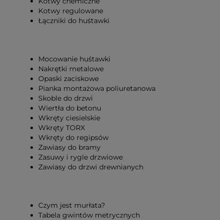
Kotwy chemiczne
Kotwy regulowane
Łączniki do huśtawki
Mocowanie huśtawki
Nakrętki metalowe
Opaski zaciskowe
Pianka montażowa poliuretanowa
Skoble do drzwi
Wiertła do betonu
Wkręty ciesielskie
Wkręty TORX
Wkręty do regipsów
Zawiasy do bramy
Zasuwy i rygle drzwiowe
Zawiasy do drzwi drewnianych
Czym jest murłata?
Tabela gwintów metrycznych