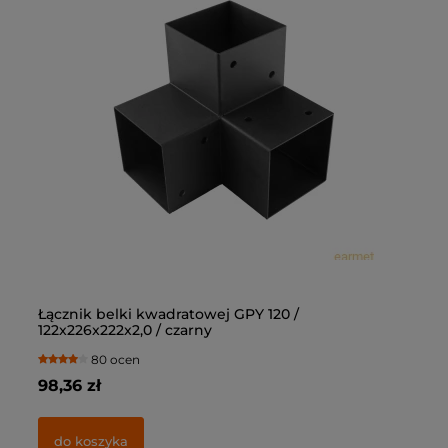
Łącznik belki kwadratowej GPY 120 /
Łą
122x226x222x2,0 / czarny
10
80 ocen
98,36 zł
69
do koszyka