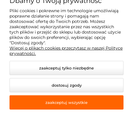
Dbamy o Twoją prywatność
60-113 Poznań
Pliki cookies i pokrewne im technologie umożliwiają
poprawne działanie strony i pomagają nam
dostosować ofertę do Twoich potrzeb. Możesz
Moje konto
zaakceptować wykorzystanie przez nas wszystkich
tych plików i przejść do sklepu lub dostosować użycie
plików do swoich preferencji, wybierając opcję
Płatność i dostawa
"Dostosuj zgody".
Więcej o plikach cookies przeczytasz w naszej Polityce
prywatności.
Informacje
zaakceptuj tylko niezbędne
Dojazd z okolic
dostosuj zgody
zaakceptuj wszystkie
© 2026 e-armet.pl. Wszelkie prawa zastrzeżone.
Styl graficzny i aplikacje ShopGadget.pl
Sklep
internetowy Shoper Premium