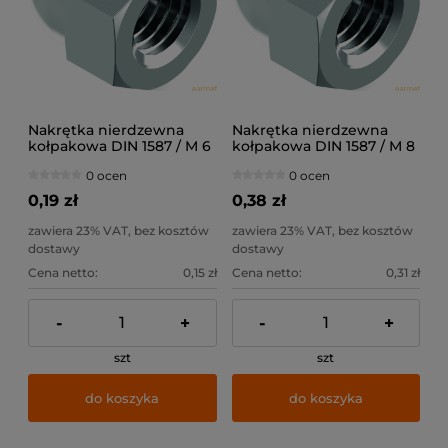
Nakrętka nierdzewna
Nakrętka nierdzewna
kołpakowa DIN 1587 / M 6
kołpakowa DIN 1587 / M 8
/ A2-70 /
/ A2-70 /
0 ocen
0 ocen
0,19 zł
0,38 zł
zawiera 23% VAT, bez kosztów
zawiera 23% VAT, bez kosztów
dostawy
dostawy
Cena netto:
0,15 zł
Cena netto:
0,31 zł
-
+
-
+
szt
szt
do koszyka
do koszyka