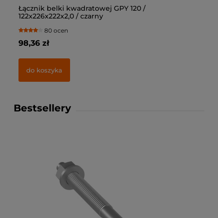
Łącznik belki kwadratowej GPY 120 /
Łą
122x226x222x2,0 / czarny
10
80 ocen
98,36 zł
69
do koszyka
Bestsellery