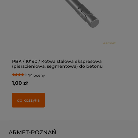
PBK / 10*90 / Kotwa stalowa ekspresowa
Ką
(pierścieniowa, segmentowa) do betonu
op
74 oceny
1,00 zł
77
do koszyka
ARMET-POZNAŃ