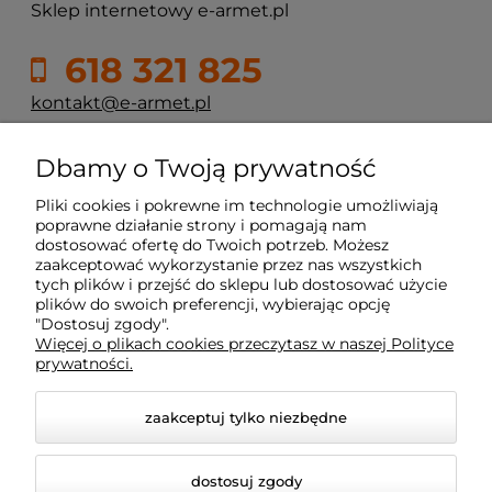
Sklep internetowy e-armet.pl
618 321 825
kontakt@e-armet.pl
ul. Reglowa 13
Dbamy o Twoją prywatność
60-113 Poznań
Pliki cookies i pokrewne im technologie umożliwiają
poprawne działanie strony i pomagają nam
dostosować ofertę do Twoich potrzeb. Możesz
Moje konto
zaakceptować wykorzystanie przez nas wszystkich
tych plików i przejść do sklepu lub dostosować użycie
plików do swoich preferencji, wybierając opcję
Płatność i dostawa
"Dostosuj zgody".
Więcej o plikach cookies przeczytasz w naszej Polityce
prywatności.
Informacje
zaakceptuj tylko niezbędne
Dojazd z okolic
dostosuj zgody