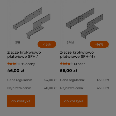
-
15
%
-
14
%
Złącze krokwiowo
Złącze krokwiowo
platwiowe SFH /
platwiowe SFH-M /
lewe+prawe
lewe+prawe
93 oceny
10 ocen
46,00 zł
56,00 zł
Cena regularna:
54,00 zł
Cena regularna:
65,00 zł
Najniższa cena:
40,00 zł
Najniższa cena:
45,00 zł
do koszyka
do koszyka