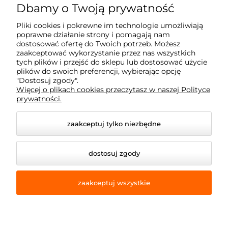
ul. Reglowa 13
Dbamy o Twoją prywatność
60-113 Poznań
Pliki cookies i pokrewne im technologie umożliwiają
poprawne działanie strony i pomagają nam
dostosować ofertę do Twoich potrzeb. Możesz
Moje konto
zaakceptować wykorzystanie przez nas wszystkich
tych plików i przejść do sklepu lub dostosować użycie
plików do swoich preferencji, wybierając opcję
Płatność i dostawa
"Dostosuj zgody".
Więcej o plikach cookies przeczytasz w naszej Polityce
prywatności.
Informacje
zaakceptuj tylko niezbędne
Dojazd z okolic
dostosuj zgody
zaakceptuj wszystkie
© 2026 e-armet.pl. Wszelkie prawa zastrzeżone.
Styl graficzny i aplikacje ShopGadget.pl
Sklep
internetowy Shoper Premium