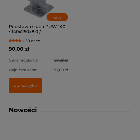
-
9
%
Podstawa słupa PUW 140
/ 140x250x8,0 /
50 ocen
90,00 zł
Cena regularna:
99,29 zł
Najniższa cena:
90,00 zł
do koszyka
Nowości