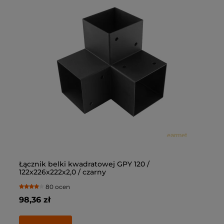
Łącznik belki kwadratowej GPY 120 /
Łą
122x226x222x2,0 / czarny
10
80 ocen
98,36 zł
69