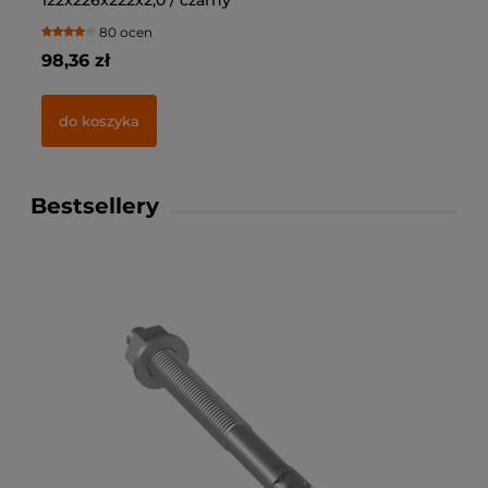
122x226x222x2,0 / czarny
10
80 ocen
98,36 zł
69
do koszyka
Bestsellery