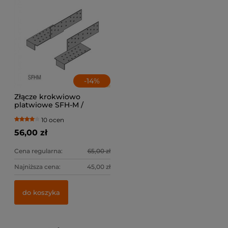
-
14
%
Złącze krokwiowo
platwiowe SFH-M /
lewe+prawe
10 ocen
56,00 zł
Cena regularna:
65,00 zł
Najniższa cena:
45,00 zł
do koszyka