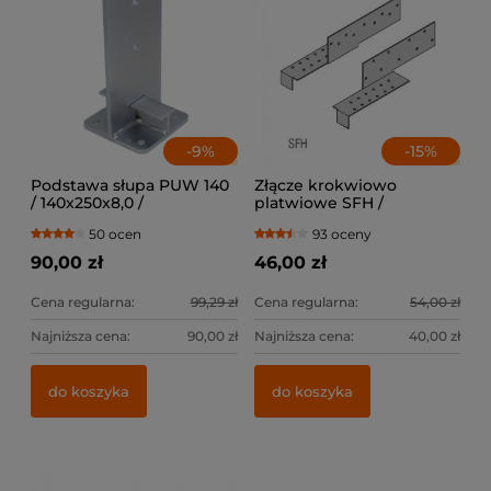
-
9
%
-
15
%
Podstawa słupa PUW 140
Złącze krokwiowo
/ 140x250x8,0 /
platwiowe SFH /
lewe+prawe
50 ocen
93 oceny
90,00 zł
46,00 zł
Cena regularna:
99,29 zł
Cena regularna:
54,00 zł
Najniższa cena:
90,00 zł
Najniższa cena:
40,00 zł
do koszyka
do koszyka