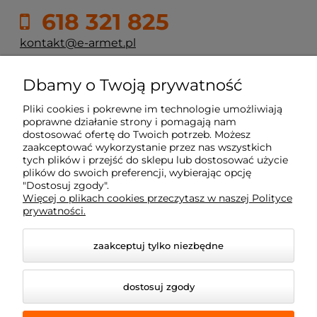
618 321 825
kontakt@e-armet.pl
ul. Reglowa 13
Dbamy o Twoją prywatność
60-113 Poznań
Pliki cookies i pokrewne im technologie umożliwiają
poprawne działanie strony i pomagają nam
dostosować ofertę do Twoich potrzeb. Możesz
Moje konto
zaakceptować wykorzystanie przez nas wszystkich
tych plików i przejść do sklepu lub dostosować użycie
plików do swoich preferencji, wybierając opcję
Płatność i dostawa
"Dostosuj zgody".
Więcej o plikach cookies przeczytasz w naszej Polityce
prywatności.
Informacje
zaakceptuj tylko niezbędne
Dojazd z okolic
dostosuj zgody