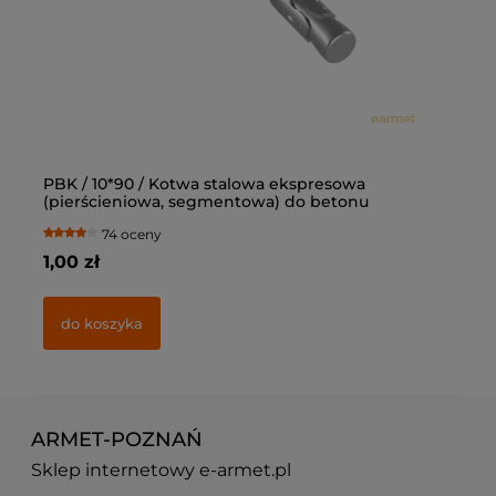
PBK / 10*90 / Kotwa stalowa ekspresowa
Ką
(pierścieniowa, segmentowa) do betonu
op
74 oceny
1,00 zł
77
do koszyka
ARMET-POZNAŃ
Sklep internetowy e-armet.pl