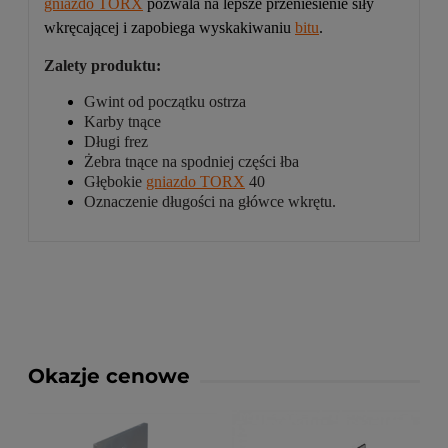
gniazdo TORX
pozwala na lepsze przeniesienie siły
wkręcającej i zapobiega wyskakiwaniu
bitu
.
Zalety produktu:
Gwint od początku ostrza
Karby tnące
Długi frez
Żebra tnące na spodniej części łba
Głębokie
gniazdo TORX
40
Oznaczenie długości na główce wkrętu.
Okazje cenowe